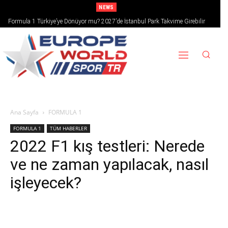
NEWS
Formula 1 Türkiye’ye Dönüyor mu? 2027’de İstanbul Park Takvime Girebilir
Ana Sayfa
FORMULA 1
FORMULA 1
TÜM HABERLER
2022 F1 kış testleri: Nerede
ve ne zaman yapılacak, nasıl
işleyecek?