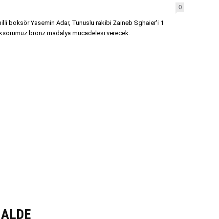
0
lli boksör Yasemin Adar, Tunuslu rakibi Zaineb Sghaier'i 1
 boksörümüz bronz madalya mücadelesi verecek.
NALDE