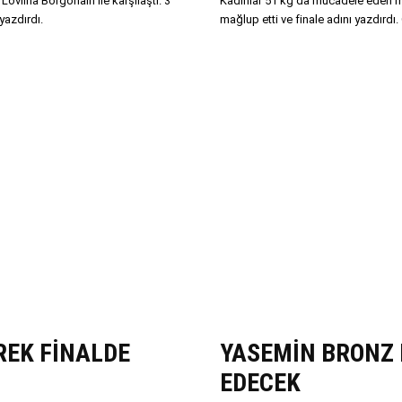
Lovlina Borgohain ile karşılaştı. 3
Kadınlar 51 kg'da mücadele eden mi
yazdırdı.
mağlup etti ve finale adını yazdırd
REK FİNALDE
YASEMİN BRONZ 
EDECEK