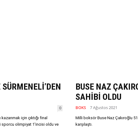
Z SÜRMENELİ’DEN
BUSE NAZ ÇAKIR
SAHİBİ OLDU
BOKS
7 Ağustos 2021
0
 kazanmak için çıktığı final
Milli boksör Buse Naz Çakıroğlu 51 
 sporcu olimpiyat 1'incisi oldu ve
karşılaştı.