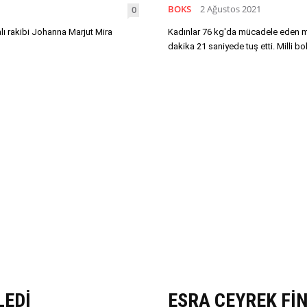
BOKS
2 Ağustos 2021
0
alı rakibi Johanna Marjut Mira
Kadınlar 76 kg'da mücadele eden mi
dakika 21 saniyede tuş etti. Milli
LEDİ
ESRA ÇEYREK Fİ