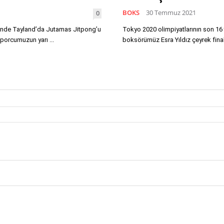
BOKS
30 Temmuz 2021
0
linde Tayland’da Jutamas Jitpong’u
Tokyo 2020 olimpiyatlarının son 16
porcumuzun yarı ...
boksörümüz Esra Yıldız çeyrek final