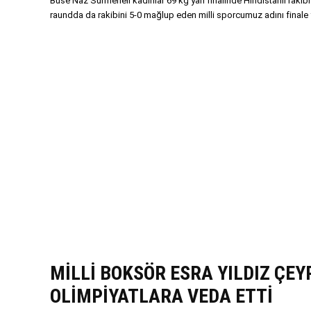
Buse Naz Sürmeneli kadınlar 69 kg yarı finalinde Hindistanlı rakibi 
raundda da rakibini 5-0 mağlup eden milli sporcumuz adını finale 
MİLLİ BOKSÖR ESRA YILDIZ ÇEY
OLİMPİYATLARA VEDA ETTİ