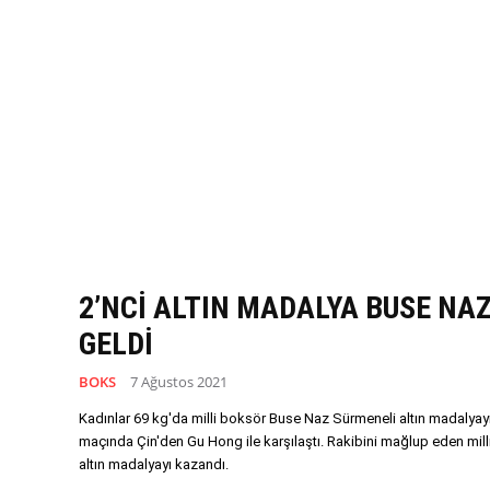
2’NCİ ALTIN MADALYA BUSE NA
GELDİ
BOKS
7 Ağustos 2021
Kadınlar 69 kg'da milli boksör Buse Naz Sürmeneli altın madalyayı
maçında Çin'den Gu Hong ile karşılaştı. Rakibini mağlup eden milli
altın madalyayı kazandı.