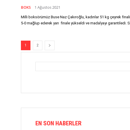
BOKS
1 Ağustos 2021
Milli boksörümüz Buse Naz Çakıroğlu, kadınlar 51 kg çeyrek fina
5-0 mağlup ederek yarı finale yükseldi ve madalyayı garantiledi. S
1
2
EN SON HABERLER