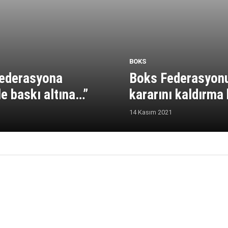
BOKS
federasyona
Boks Federasyonu’
 baskı altına…”
kararını kaldırma
14 Kasım 2021