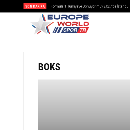
SON DAKIKA
Formula 1 Türkiye’ye Dönüyor mu? 2027’de İstanbul
Girebilir
CANLI YAY
BOKS