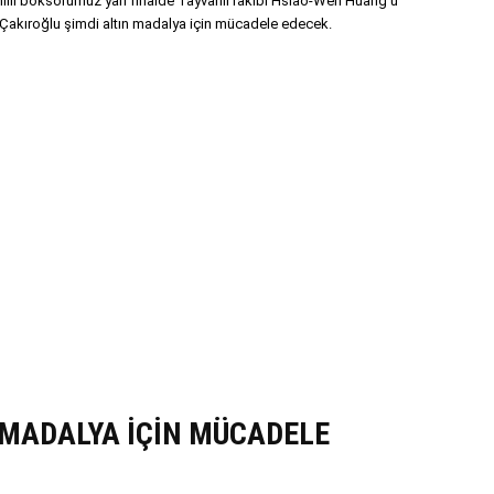
lli boksörümüz yarı finalde Tayvanlı rakibi Hsiao-Wen Huang'u
ı. Çakıroğlu şimdi altın madalya için mücadele edecek.
MADALYA İÇİN MÜCADELE