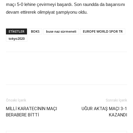
maçı 5-0 lehine çevirmeyi başardı. Son raundda da başarısını
devam ettirerek olimpiyat şampiyonu oldu.
ETIKETLER
BOKS
buse naz sürmeneli
EUROPE WORLD SPOR TR
tokyo2020
Önceki İçerik
Sonraki İçerik
MİLLİ KARATECİNİN MAÇI
UĞUR AKTAŞ MAÇI 3-1
BERABERE BİTTİ
KAZANDI