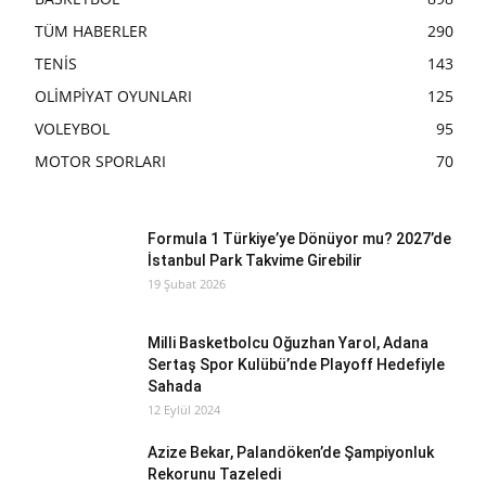
TÜM HABERLER
290
TENİS
143
OLİMPİYAT OYUNLARI
125
VOLEYBOL
95
MOTOR SPORLARI
70
Formula 1 Türkiye’ye Dönüyor mu? 2027’de
İstanbul Park Takvime Girebilir
19 Şubat 2026
Milli Basketbolcu Oğuzhan Yarol, Adana
Sertaş Spor Kulübü’nde Playoff Hedefiyle
Sahada
12 Eylül 2024
Azize Bekar, Palandöken’de Şampiyonluk
Rekorunu Tazeledi