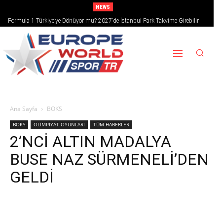
NEWS
Formula 1 Türkiye’ye Dönüyor mu? 2027’de İstanbul Park Takvime Girebilir
Ana Sayfa
BOKS
BOKS
OLİMPİYAT OYUNLARI
TÜM HABERLER
2’NCİ ALTIN MADALYA
BUSE NAZ SÜRMENELİ’DEN
GELDİ