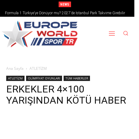
NEWS
Formula 1 Türkiye’ye Dönüyor mu? 2027’de İstanbul Park Takvime Girebilir
Ana Sayfa
ATLETİZM
ATLETİZM
OLİMPİYAT OYUNLARI
TÜM HABERLER
ERKEKLER 4×100
YARIŞINDAN KÖTÜ HABER