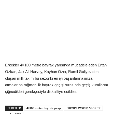
Erkekler 4×100 metre bayrak yarışında mücadele eden Ertan
Özkan, Jak Ali Harvey, Kayhan Özer, Ramil Guliyev’den
oluşan milli takım bu sezonki en iyi başarılarına imza
atmalarına rağmen ilk bayrak geçişi sırasında geçiş kurallarını
çiğnedikleri gerekçesiyle diskalifiye edildiler.
ETIKETLER
4×100 metre bayrak yarışı
EUROPE WORLD SPOR TR