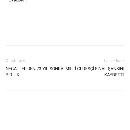
tokyo2020
Önceki İçerik
Sonraki İçerik
NECATİ ER’DEN 73 YIL SONRA
MİLLİ GÜREŞÇİ FİNAL ŞANSINI
BİR İLK
KAYBETTİ