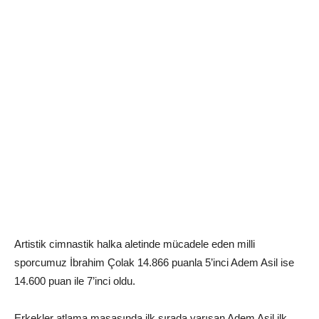
Artistik cimnastik halka aletinde mücadele eden milli
sporcumuz İbrahim Çolak 14.866 puanla 5’inci Adem Asil ise
14.600 puan ile 7’inci oldu.
Erkekler atlama masasında ilk sırada yarışan Adem Asil ilk