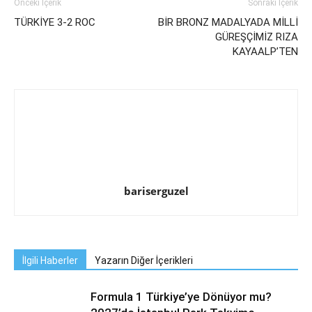
Önceki İçerik
Sonraki İçerik
TÜRKİYE 3-2 ROC
BİR BRONZ MADALYADA MİLLİ
GÜREŞÇİMİZ RIZA
KAYAALP’TEN
bariserguzel
İlgili Haberler
Yazarın Diğer İçerikleri
Formula 1 Türkiye’ye Dönüyor mu?