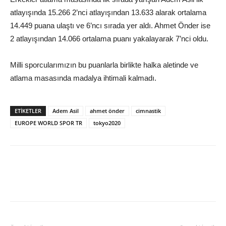
atlayışında 15.266 2’nci atlayışından 13.633 alarak ortalama
14.449 puana ulaştı ve 6’ncı sırada yer aldı. Ahmet Önder ise
2 atlayışından 14.066 ortalama puanı yakalayarak 7’nci oldu.
Milli sporcularımızın bu puanlarla birlikte halka aletinde ve
atlama masasında madalya ihtimali kalmadı.
ETIKETLER
Adem Asil
ahmet önder
cimnastik
EUROPE WORLD SPOR TR
tokyo2020