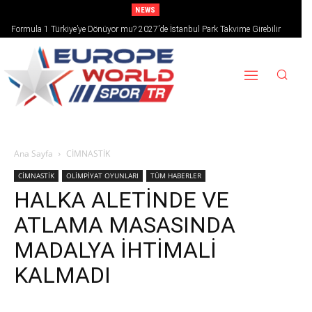
NEWS
Formula 1 Türkiye’ye Dönüyor mu? 2027’de İstanbul Park Takvime Girebilir
Ana Sayfa
CİMNASTİK
CİMNASTİK
OLİMPİYAT OYUNLARI
TÜM HABERLER
HALKA ALETİNDE VE
ATLAMA MASASINDA
MADALYA İHTİMALİ
KALMADI