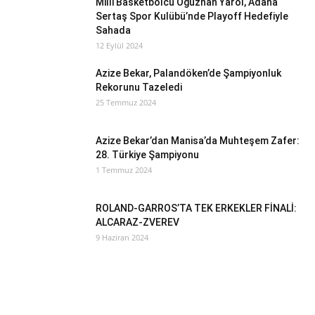
Milli Basketbolcu Oğuzhan Yarol, Adana
Sertaş Spor Kulübü’nde Playoff Hedefiyle
Sahada
12 Eylül 2024
Azize Bekar, Palandöken’de Şampiyonluk
Rekorunu Tazeledi
25 Temmuz 2024
Azize Bekar’dan Manisa’da Muhteşem Zafer:
28. Türkiye Şampiyonu
1 Temmuz 2024
ROLAND-GARROS’TA TEK ERKEKLER FİNALİ:
ALCARAZ-ZVEREV
9 Haziran 2024