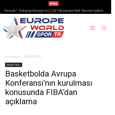
NEWS
Formula 1 Türkiye’ye Dönüyor mu? 2027’de İstanbul Park Takvime Girebilir
Ana Sayfa
BASKETBOL
BASKETBOL
Basketbolda Avrupa
Konferansı’nın kurulması
konusunda FIBA’dan
açıklama