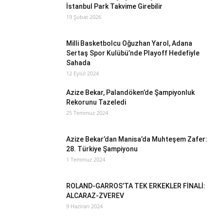
İstanbul Park Takvime Girebilir
19 Şubat 2026
Milli Basketbolcu Oğuzhan Yarol, Adana
Sertaş Spor Kulübü’nde Playoff Hedefiyle
Sahada
12 Eylül 2024
Azize Bekar, Palandöken’de Şampiyonluk
Rekorunu Tazeledi
25 Temmuz 2024
Azize Bekar’dan Manisa’da Muhteşem Zafer:
28. Türkiye Şampiyonu
1 Temmuz 2024
ROLAND-GARROS’TA TEK ERKEKLER FİNALİ:
ALCARAZ-ZVEREV
9 Haziran 2024