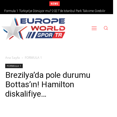
NEWS
Formula 1 Türkiye’ye Dönüyor mu? 2027’de İstanbul Park Takvime Girebilir
Ana Sayfa
FORMULA 1
FORMULA 1
Brezilya’da pole durumu
Bottas’ın! Hamilton
diskalifiye…