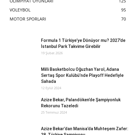
OLİMPİYAT OYUNLARI
125
VOLEYBOL
95
MOTOR SPORLARI
70
Formula 1 Türkiye’ye Dönüyor mu? 2027’de
İstanbul Park Takvime Girebilir
19 Şubat 2026
Milli Basketbolcu Oğuzhan Yarol, Adana
Sertaş Spor Kulübü’nde Playoff Hedefiyle
Sahada
12 Eylül 2024
Azize Bekar, Palandöken’de Şampiyonluk
Rekorunu Tazeledi
25 Temmuz 2024
Azize Bekar’dan Manisa’da Muhteşem Zafer:
28. Türkiye Şampiyonu