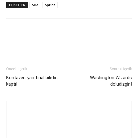
ETIKETLER
Sıra
Spri̇nt
Önceki İçerik
Sonraki İçerik
Kontaveit yarı final biletini
Washington Wizards
kaptı!
doludizgin!