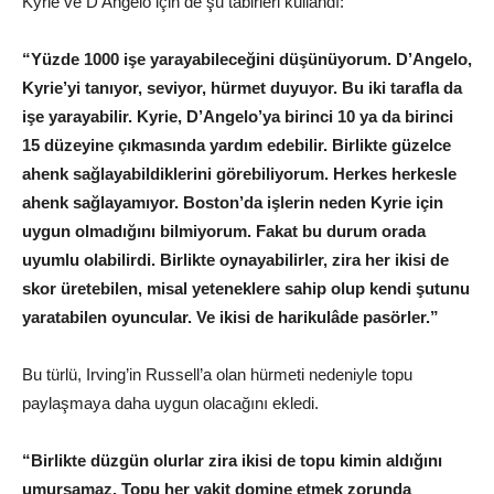
Kyrie ve D’Angelo için de şu tabirleri kullandı:
“Yüzde 1000 işe yarayabileceğini düşünüyorum. D’Angelo,
Kyrie’yi tanıyor, seviyor, hürmet duyuyor. Bu iki tarafla da
işe yarayabilir. Kyrie, D’Angelo’ya birinci 10 ya da birinci
15 düzeyine çıkmasında yardım edebilir. Birlikte güzelce
ahenk sağlayabildiklerini görebiliyorum. Herkes herkesle
ahenk sağlayamıyor. Boston’da işlerin neden Kyrie için
uygun olmadığını bilmiyorum. Fakat bu durum orada
uyumlu olabilirdi. Birlikte oynayabilirler, zira her ikisi de
skor üretebilen, misal yeteneklere sahip olup kendi şutunu
yaratabilen oyuncular. Ve ikisi de harikulâde pasörler.”
Bu türlü, Irving’in Russell’a olan hürmeti nedeniyle topu
paylaşmaya daha uygun olacağını ekledi.
“Birlikte düzgün olurlar zira ikisi de topu kimin aldığını
umursamaz. Topu her vakit domine etmek zorunda