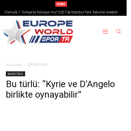
NEWS
Formula 1 Türkiye’ye Dönüyor mu? 2027’de İstanbul Park Takvime Girebilir
Ana Sayfa
BASKETBOL
BASKETBOL
Bu türlü: “Kyrie ve D’Angelo
birlikte oynayabilir”