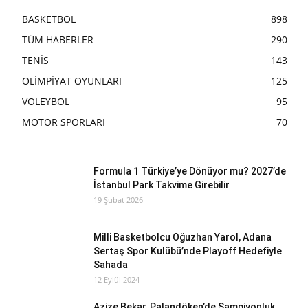
BASKETBOL
898
TÜM HABERLER
290
TENİS
143
OLİMPİYAT OYUNLARI
125
VOLEYBOL
95
MOTOR SPORLARI
70
Formula 1 Türkiye’ye Dönüyor mu? 2027’de
İstanbul Park Takvime Girebilir
19 Şubat 2026
Milli Basketbolcu Oğuzhan Yarol, Adana
Sertaş Spor Kulübü’nde Playoff Hedefiyle
Sahada
12 Eylül 2024
Azize Bekar, Palandöken’de Şampiyonluk