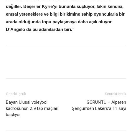
değiller. Beşerler Kyrie’yi bununla suçluyor, lakin kendisi,
emsal yeteneklere ve bilgi birikimine sahip oyuncularla bir
arada olduğunda topu paylaşmaya daha açık oluyor.
D’Angelo da bu adamlardan biri.”
Önceki İçerik
Sonraki İçerik
Bayan Ulusal voleybol
GÖRÜNTÜ – Alperen
kadrosunun 2. etap maçları
Şengün’den Lakers’a 11 sayı
başlıyor