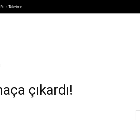
 Park Takvime
IN
FORMULA 1
ATLETİZM
TENİS
BASKETBO
!
maça çıkardı!