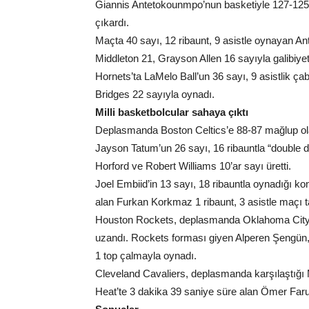
Giannis Antetokounmpo’nun basketiyle 127-125
çıkardı.
Maçta 40 sayı, 12 ribaunt, 9 asistle oynayan An
Middleton 21, Grayson Allen 16 sayıyla galibiye
Hornets’ta LaMelo Ball’un 36 sayı, 9 asistlik ça
Bridges 22 sayıyla oynadı.
Milli basketbolcular sahaya çıktı
Deplasmanda Boston Celtics’e 88-87 mağlup olan 
Jayson Tatum’un 26 sayı, 16 ribauntla “double d
Horford ve Robert Williams 10’ar sayı üretti.
Joel Embiid’in 13 sayı, 18 ribauntla oynadığı k
alan Furkan Korkmaz 1 ribaunt, 3 asistle maçı 
Houston Rockets, deplasmanda Oklahoma City T
uzandı. Rockets forması giyen Alperen Şengün, 1
1 top çalmayla oynadı.
Cleveland Cavaliers, deplasmanda karşılaştığı M
Heat’te 3 dakika 39 saniye süre alan Ömer Faru