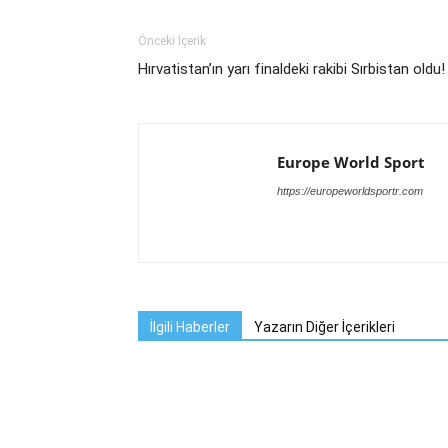
Önceki İçerik
Hırvatistan’ın yarı finaldeki rakibi Sırbistan oldu!
Europe World Sport
https://europeworldsportr.com
İlgili Haberler
Yazarın Diğer İçerikleri