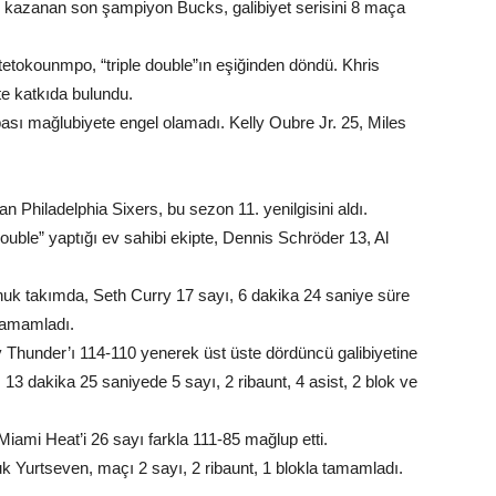
 kazanan son şampiyon Bucks, galibiyet serisini 8 maça
tetokounmpo, “triple double”ın eşiğinden döndü. Khris
te katkıda bulundu.
bası mağlubiyete engel olamadı. Kelly Oubre Jr. 25, Miles
Philadelphia Sixers, bu sezon 11. yenilgisini aldı.
ouble” yaptığı ev sahibi ekipte, Dennis Schröder 13, Al
onuk takımda, Seth Curry 17 sayı, 6 dakika 24 saniye süre
tamamladı.
hunder’ı 114-110 yenerek üst üste dördüncü galibiyetine
3 dakika 25 saniyede 5 sayı, 2 ribaunt, 4 asist, 2 blok ve
iami Heat’i 26 sayı farkla 111-85 mağlup etti.
k Yurtseven, maçı 2 sayı, 2 ribaunt, 1 blokla tamamladı.