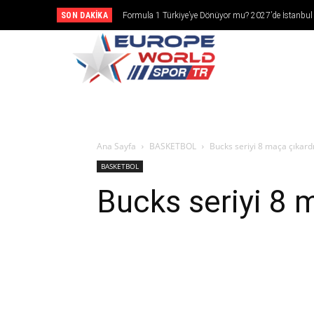
SON DAKIKA
Formula 1 Türkiye’ye Dönüyor mu? 2027’de İstanbul
Girebilir
CANLI YAY
Ana Sayfa
BASKETBOL
Bucks seriyi 8 maça çıkardı
BASKETBOL
Bucks seriyi 8 