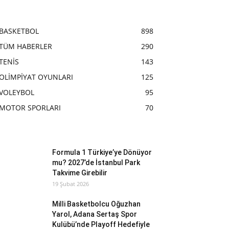
BASKETBOL
898
TÜM HABERLER
290
TENİS
143
OLİMPİYAT OYUNLARI
125
VOLEYBOL
95
MOTOR SPORLARI
70
Formula 1 Türkiye’ye Dönüyor
mu? 2027’de İstanbul Park
Takvime Girebilir
19 Şubat 2026
Milli Basketbolcu Oğuzhan
Yarol, Adana Sertaş Spor
Kulübü’nde Playoff Hedefiyle