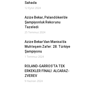
Sahada
12 Eylül 2024
Azize Bekar, Palandöken’de
Şampiyonluk Rekorunu
Tazeledi
25 Temmuz 2024
Azize Bekar’dan Manisa’da
Muhteşem Zafer: 28. Türkiye
Şampiyonu
1 Temmuz 2024
ROLAND-GARROS’TA TEK
ERKEKLER FİNALİ: ALCARAZ-
ZVEREV
9 Haziran 2024