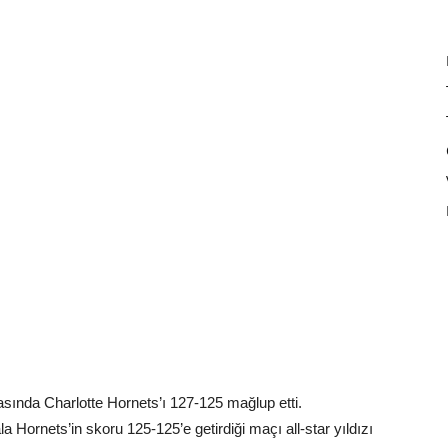
nda Charlotte Hornets’ı 127-125 mağlup etti.
 Hornets’in skoru 125-125’e getirdiği maçı all-star yıldızı