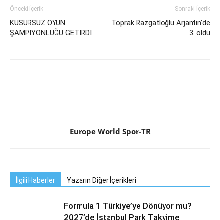
Önceki İçerik
Sonraki İçerik
KUSURSUZ OYUN
Toprak Razgatloğlu Arjantin’de
ŞAMPIYONLUĞU GETIRDI
3. oldu
Europe World Spor-TR
İlgili Haberler
Yazarın Diğer İçerikleri
Formula 1 Türkiye’ye Dönüyor mu?
2027’de İstanbul Park Takvime