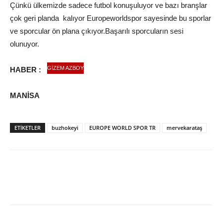
Çünkü ülkemizde sadece futbol konuşuluyor ve bazı branşlar
çok geri planda kalıyor Europeworldspor sayesinde bu sporlar
ve sporcular ön plana çıkıyor.Başarılı sporcuların sesi
olunuyor.
GİZEM AZBOY
HABER :
MANİSA
ETIKETLER
buzhokeyi
EUROPE WORLD SPOR TR
mervekarataş