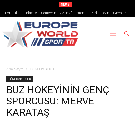
NEWS
Formula 1 Türkiye’ye Dönüyor mu? 2027’de İstanbul Park Takvime Girebilir
Ana Sayfa
TÜM HABERLER
TÜM HABERLER
BUZ HOKEYİNİN GENÇ
SPORCUSU: MERVE
KARATAŞ