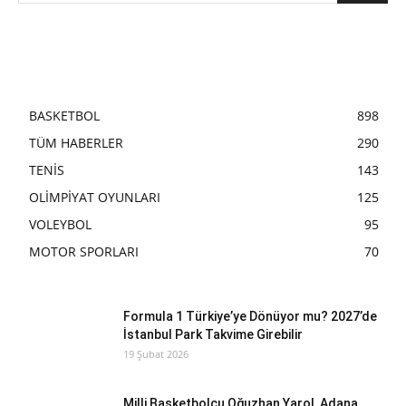
BASKETBOL
898
TÜM HABERLER
290
TENİS
143
OLİMPİYAT OYUNLARI
125
VOLEYBOL
95
MOTOR SPORLARI
70
Formula 1 Türkiye’ye Dönüyor mu? 2027’de
İstanbul Park Takvime Girebilir
19 Şubat 2026
Milli Basketbolcu Oğuzhan Yarol, Adana