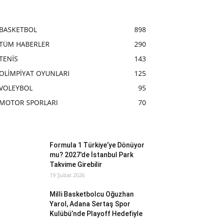
BASKETBOL
898
TÜM HABERLER
290
TENİS
143
OLİMPİYAT OYUNLARI
125
VOLEYBOL
95
MOTOR SPORLARI
70
Formula 1 Türkiye’ye Dönüyor
mu? 2027’de İstanbul Park
Takvime Girebilir
19 Şubat 2026
Milli Basketbolcu Oğuzhan
Yarol, Adana Sertaş Spor
Kulübü’nde Playoff Hedefiyle