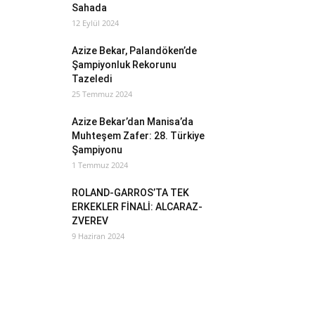
Sahada
12 Eylül 2024
Azize Bekar, Palandöken’de
Şampiyonluk Rekorunu
Tazeledi
25 Temmuz 2024
Azize Bekar’dan Manisa’da
Muhteşem Zafer: 28. Türkiye
Şampiyonu
1 Temmuz 2024
ROLAND-GARROS’TA TEK
ERKEKLER FİNALİ: ALCARAZ-
ZVEREV
9 Haziran 2024