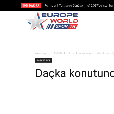
SON DAKIKA
Formula 1 Türkiye’ye Dönüyor mu? 2027’de İstanbul
Girebilir
CANLI YAY
Ana Sayfa
BASKETBOL
Daçka konutunda Olaseni’y
BASKETBOL
Daçka konutunda