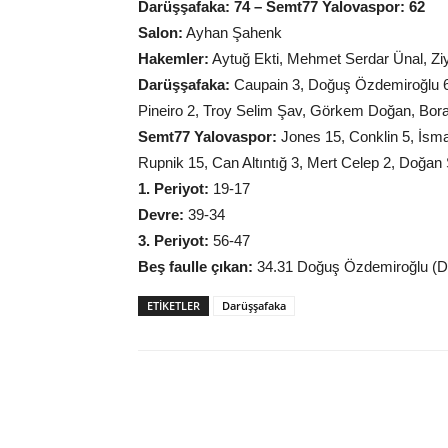
Darüşşafaka: 74 – Semt77 Yalovaspor: 62
Salon:
Ayhan Şahenk
Hakemler:
Aytuğ Ekti, Mehmet Serdar Ünal, Z
Darüşşafaka:
Caupain 3, Doğuş Özdemiroğlu 6,
Pineiro 2, Troy Selim Şav, Görkem Doğan, Bor
Semt77 Yalovaspor:
Jones 15, Conklin 5, İsma
Rupnik 15, Can Altıntığ 3, Mert Celep 2, Doğan 
1. Periyot:
19-17
Devre:
39-34
3. Periyot:
56-47
Beş faulle çıkan:
34.31 Doğuş Özdemiroğlu (D
ETIKETLER
Darüşşafaka