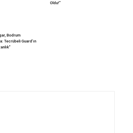
Oldu!”
şar, Bodrum
a: Tecrübeli Guard’ın
anlık”