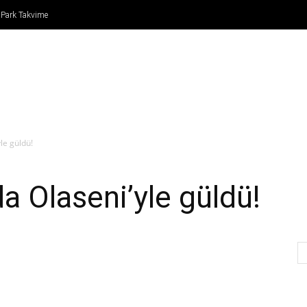
 Park Takvime
IN
FORMULA 1
ATLETİZM
TENİS
BASKETBO
le güldü!
 Olaseni’yle güldü!