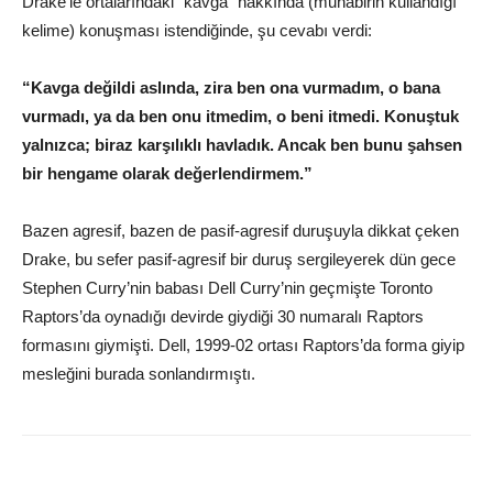
Drake’le ortalarındaki “kavga” hakkında (muhabirin kullandığı
kelime) konuşması istendiğinde, şu cevabı verdi:
“Kavga değildi aslında, zira ben ona vurmadım, o bana
vurmadı, ya da ben onu itmedim, o beni itmedi. Konuştuk
yalnızca; biraz karşılıklı havladık. Ancak ben bunu şahsen
bir hengame olarak değerlendirmem.”
Bazen agresif, bazen de pasif-agresif duruşuyla dikkat çeken
Drake, bu sefer pasif-agresif bir duruş sergileyerek dün gece
Stephen Curry’nin babası Dell Curry’nin geçmişte Toronto
Raptors’da oynadığı devirde giydiği 30 numaralı Raptors
formasını giymişti. Dell, 1999-02 ortası Raptors’da forma giyip
mesleğini burada sonlandırmıştı.