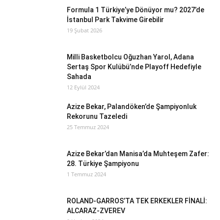
Formula 1 Türkiye’ye Dönüyor mu? 2027’de
İstanbul Park Takvime Girebilir
19 Şubat 2026
Milli Basketbolcu Oğuzhan Yarol, Adana
Sertaş Spor Kulübü’nde Playoff Hedefiyle
Sahada
12 Eylül 2024
Azize Bekar, Palandöken’de Şampiyonluk
Rekorunu Tazeledi
25 Temmuz 2024
Azize Bekar’dan Manisa’da Muhteşem Zafer:
28. Türkiye Şampiyonu
1 Temmuz 2024
ROLAND-GARROS’TA TEK ERKEKLER FİNALİ:
ALCARAZ-ZVEREV