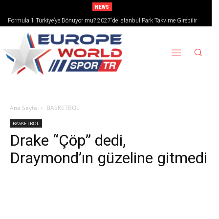
NEWS
Formula 1 Türkiye’ye Dönüyor mu? 2027’de İstanbul Park Takvime Girebilir
Ana Sayfa
BASKETBOL
BASKETBOL
Drake “Çöp” dedi,
Draymond’ın güzeline gitmedi