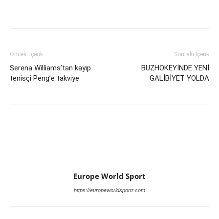
Önceki İçerik
Sonraki İçerik
Serena Williams’tan kayıp
BUZHOKEYİNDE YENİ
tenisçi Peng’e takviye
GALİBİYET YOLDA
Europe World Sport
https://europeworldsportr.com