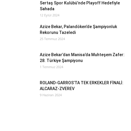
Sertaş Spor Kulübü’nde Playoff Hedefiyle
Sahada
12 Eylül 2024
Azize Bekar, Palandöken’de Şampiyonluk
Rekorunu Tazeledi
25 Temmuz 2024
Azize Bekar’dan Manisa’da Muhteşem Zafer:
28. Türkiye Şampiyonu
1 Temmuz 2024
ROLAND-GARROS’TA TEK ERKEKLER FİNALİ:
ALCARAZ-ZVEREV
9 Haziran 2024