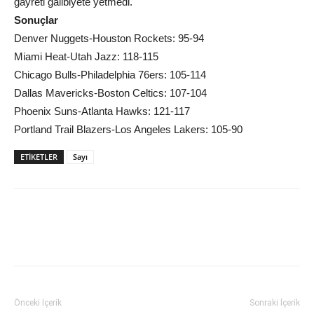
gayreti galibiyete yetmedi.
Sonuçlar
Denver Nuggets-Houston Rockets: 95-94
Miami Heat-Utah Jazz: 118-115
Chicago Bulls-Philadelphia 76ers: 105-114
Dallas Mavericks-Boston Celtics: 107-104
Phoenix Suns-Atlanta Hawks: 121-117
Portland Trail Blazers-Los Angeles Lakers: 105-90
ETIKETLER
Sayı
Önceki İçerik
Sonraki İçerik