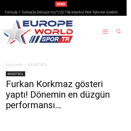
NEWS
Formula 1 Türkiye’ye Dönüyor mu? 2027’de İstanbul Park Takvime Girebilir
Ana Sayfa
BASKETBOL
BASKETBOL
Furkan Korkmaz gösteri
yaptı! Dönemin en düzgün
performansı…