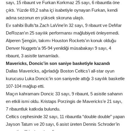
sayı, 15 ribaunt ve Furkan Korkmaz 25 sayı, 6 ribauntla öne
çıktı. Yüzde 69,2 saha içi isabetiyle oynayan Furkan, kendi
adına sezonun en yüksek skoruna ulaştı.
Ev sahibi Bulls’ta Zach LaVine’in 32 sayı, 9 ribaunt ve DeMar
DeRozan’ın 25 sayılık performansı mağlubiyeti önleyemedi.
Alperen Şengün, takımı Houston Rockets’ın konuk olduğu
Denver Nuggets’a 95-94 yenildiği müsabakayı 9 sayı, 4
ribaunt, 3 asistle tamamladı.
Mavericks, Doncic’in son saniye basketiyle kazandı
Dallas Mavericks, ağırladığı Boston Celtics’i all-star oyun
kurucusu Luka Doncic’in son saniyede attığı 3 sayılık basketle
107-104 mağlup etti.
Maçın kahramanı Doncic 33 sayı, 9 ribaunt, 5 asistle sahanın
en etkili ismi oldu. Kristaps Porzingis de Mavericks’e 21 sayı,
7 ribauntluk katkıda bulundu.
Celtics cephesinde 32 sayı, 11 ribauntla “double double” yapan
Jayson Tatum ve 20 sayı, 6 asist üreten Dennis Schroder’in