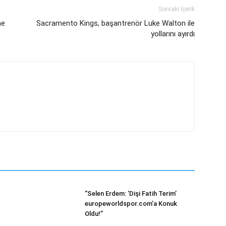
Sonraki İçerik
ne
Sacramento Kings, başantrenör Luke Walton ile
yollarını ayırdı
“Selen Erdem: ‘Dişi Fatih Terim’
europeworldspor.com’a Konuk
Oldu!”