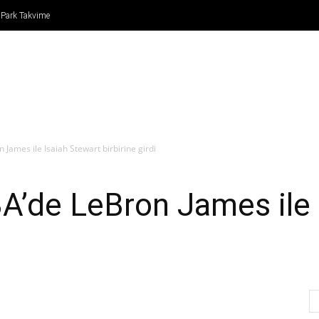
 Park Takvime
IN
FORMULA 1
ATLETİZM
TENİS
BASKETBO
ames ile Isaiah Stewart birbirine girdi
de LeBron James ile I