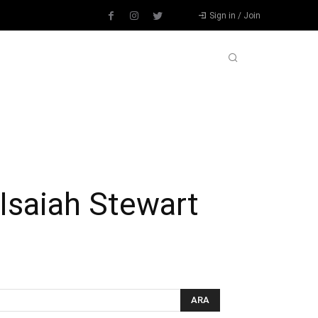
Sign in / Join
L
DIĞER SPORLAR
DEVAMI
saiah Stewart