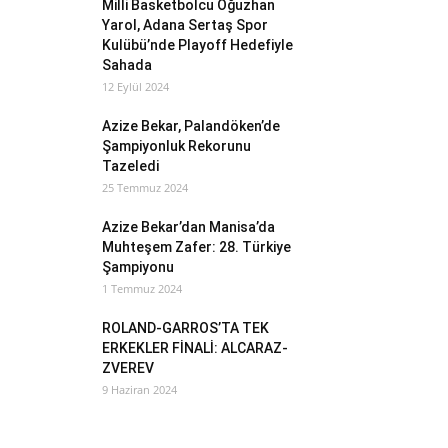
Milli Basketbolcu Oğuzhan
Yarol, Adana Sertaş Spor
Kulübü’nde Playoff Hedefiyle
Sahada
12 Eylül 2024
Azize Bekar, Palandöken’de
Şampiyonluk Rekorunu
Tazeledi
25 Temmuz 2024
Azize Bekar’dan Manisa’da
Muhteşem Zafer: 28. Türkiye
Şampiyonu
1 Temmuz 2024
ROLAND-GARROS’TA TEK
ERKEKLER FİNALİ: ALCARAZ-
ZVEREV
9 Haziran 2024