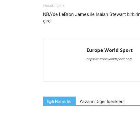
Önceki İçerik
NBA’de LeBron James ile Isaiah Stewart birbiri
girdi
Europe World Sport
https://europeworldsportr.com
İlgili Haberler
Yazarın Diğer İçerikleri