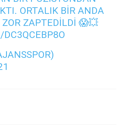
KTI. ORTALIK BIR ANDA
 ZOR ZAPTEDILDI 😱💥
M/DC3QCEBP8O
AJANSSPOR)
21