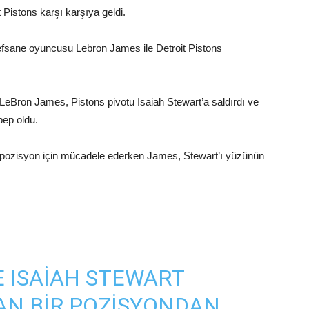
Pistons karşı karşıya geldi.
efsane oyuncusu Lebron James ile Detroit Pistons
 LeBron James, Pistons pivotu Isaiah Stewart’a saldırdı ve
ep oldu.
a pozisyon için mücadele ederken James, Stewart’ı yüzünün
 ISAIAH STEWART
AN BIR POZISYONDAN