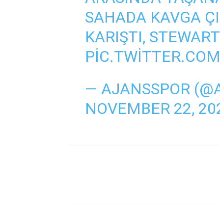
SAHADA KAVGA ÇI
KARIŞTI, STEWART
PIC.TWITTER.CO
— AJANSSPOR (@
NOVEMBER 22, 20