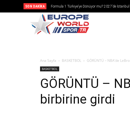
SON DAKIKA
Formula 1 Türkiye’ye Dönüyor mu? 2027’de İstanbul
Girebilir
CANLI YAY
Ana Sayfa
BASKETBOL
GÖRÜNTÜ – NBA’de LeBron J
BASKETBOL
GÖRÜNTÜ – NBA’
birbirine girdi