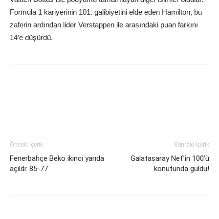
Formula 1 kariyerinin 101. galibiyetini elde eden Hamilton, bu
zaferin ardından lider Verstappen ile arasındaki puan farkını
14’e düşürdü.
Önceki İçerik
Sonraki İçerik
Fenerbahçe Beko ikinci yarıda
Galatasaray Nef’in 100’ü
açıldı: 85-77
konutunda güldü!