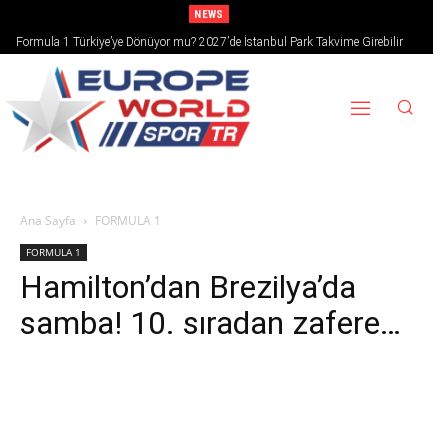
NEWS
Formula 1 Türkiye’ye Dönüyor mu? 2027’de İstanbul Park Takvime Girebilir
Ana Sayfa
FORMULA 1
FORMULA 1
Hamilton’dan Brezilya’da
samba! 10. sıradan zafere…