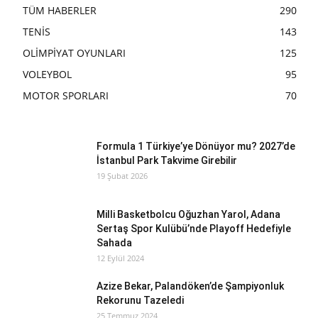
TÜM HABERLER
290
TENİS
143
OLİMPİYAT OYUNLARI
125
VOLEYBOL
95
MOTOR SPORLARI
70
Formula 1 Türkiye’ye Dönüyor mu? 2027’de
İstanbul Park Takvime Girebilir
19 Şubat 2026
Milli Basketbolcu Oğuzhan Yarol, Adana
Sertaş Spor Kulübü’nde Playoff Hedefiyle
Sahada
12 Eylül 2024
Azize Bekar, Palandöken’de Şampiyonluk
Rekorunu Tazeledi
25 Temmuz 2024