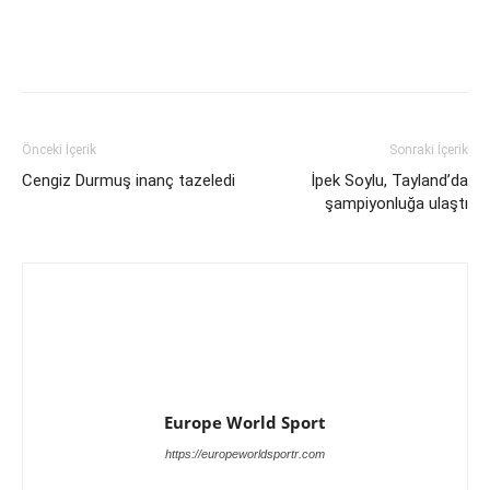
Önceki İçerik
Sonraki İçerik
Cengiz Durmuş inanç tazeledi
İpek Soylu, Tayland’da
şampiyonluğa ulaştı
Europe World Sport
https://europeworldsportr.com