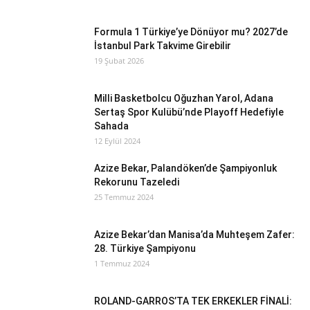
Formula 1 Türkiye’ye Dönüyor mu? 2027’de
İstanbul Park Takvime Girebilir
19 Şubat 2026
Milli Basketbolcu Oğuzhan Yarol, Adana
Sertaş Spor Kulübü’nde Playoff Hedefiyle
Sahada
12 Eylül 2024
Azize Bekar, Palandöken’de Şampiyonluk
Rekorunu Tazeledi
25 Temmuz 2024
Azize Bekar’dan Manisa’da Muhteşem Zafer:
28. Türkiye Şampiyonu
1 Temmuz 2024
ROLAND-GARROS’TA TEK ERKEKLER FİNALİ: