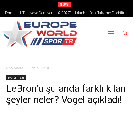
NEWS
Formula 1 Türkiye’ye Dönüyor mu? 2027’de İstanbul Park Takvime Girebilir
Ana Sayfa
BASKETBOL
BASKETBOL
LeBron’u şu anda farklı kılan
şeyler neler? Vogel açıkladı!