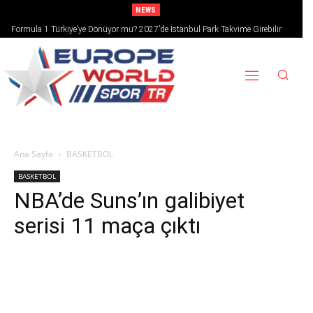
NEWS
Formula 1 Türkiye’ye Dönüyor mu? 2027’de İstanbul Park Takvime Girebilir
Ana Sayfa
BASKETBOL
BASKETBOL
NBA’de Suns’ın galibiyet
serisi 11 maça çıktı