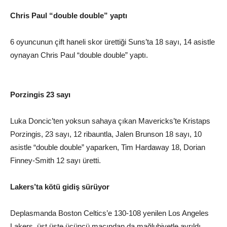
Chris Paul “double double” yaptı
6 oyuncunun çift haneli skor ürettiği Suns’ta 18 sayı, 14 asistle
oynayan Chris Paul “double double” yaptı.
Porzingis 23 sayı
Luka Doncic’ten yoksun sahaya çıkan Mavericks’te Kristaps
Porzingis, 23 sayı, 12 ribauntla, Jalen Brunson 18 sayı, 10
asistle “double double” yaparken, Tim Hardaway 18, Dorian
Finney-Smith 12 sayı üretti.
Lakers’ta kötü gidiş sürüyor
Deplasmanda Boston Celtics’e 130-108 yenilen Los Angeles
Lakers, üst üste üçüncü maçından da mağlubiyetle ayrıldı.