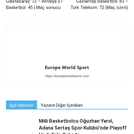
Galatasaray: 72 – Antalya 07
Gaziantep Basketbol: 83 –
Basketbol: 45 | Maç sonucu
Türk Telekom: 72 (Maç özeti)
Europe World Sport
https://europeworldsportr.com
İlgili Haberler
Yazarın Diğer İçerikleri
Milli Basketbolcu Oğuzhan Yarol,
Adana Sertaş Spor Kulübü’nde Playoff