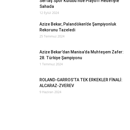
Sertaş Spor Kulübü’nde Playoff Hedefiyle
Sahada
12 Eylül 2024
Azize Bekar, Palandöken’de Şampiyonluk
Rekorunu Tazeledi
25 Temmuz 2024
Azize Bekar’dan Manisa’da Muhteşem Zafer:
28. Türkiye Şampiyonu
1 Temmuz 2024
ROLAND-GARROS’TA TEK ERKEKLER FİNALİ:
ALCARAZ-ZVEREV
9 Haziran 2024