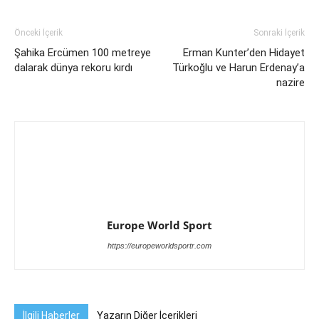
Önceki İçerik
Sonraki İçerik
Şahika Ercümen 100 metreye
Erman Kunter’den Hidayet
dalarak dünya rekoru kırdı
Türkoğlu ve Harun Erdenay’a
nazire
Europe World Sport
https://europeworldsportr.com
İlgili Haberler
Yazarın Diğer İçerikleri