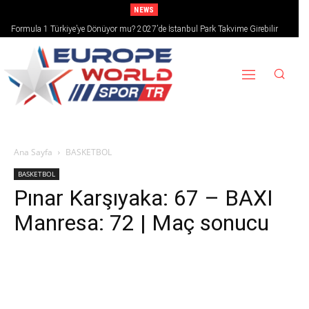
NEWS
Formula 1 Türkiye’ye Dönüyor mu? 2027’de İstanbul Park Takvime Girebilir
Ana Sayfa
BASKETBOL
BASKETBOL
Pınar Karşıyaka: 67 – BAXI
Manresa: 72 | Maç sonucu