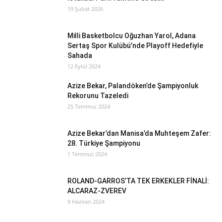
19 Şubat 2026
Milli Basketbolcu Oğuzhan Yarol, Adana
Sertaş Spor Kulübü’nde Playoff Hedefiyle
Sahada
12 Eylül 2024
Azize Bekar, Palandöken’de Şampiyonluk
Rekorunu Tazeledi
25 Temmuz 2024
Azize Bekar’dan Manisa’da Muhteşem Zafer:
28. Türkiye Şampiyonu
1 Temmuz 2024
ROLAND-GARROS’TA TEK ERKEKLER FİNALİ:
ALCARAZ-ZVEREV
9 Haziran 2024