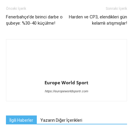
Önceki İçerik
Sonraki İçerik
Fenerbahçe’de birinci darbe o
Harden ve CP3, elendikleri gün
şubeye: %30-40 küçülme!
kelamlı atışmışlar!
Europe World Sport
https://europeworldsportr.com
İlgili Haberler
Yazarın Diğer İçerikleri