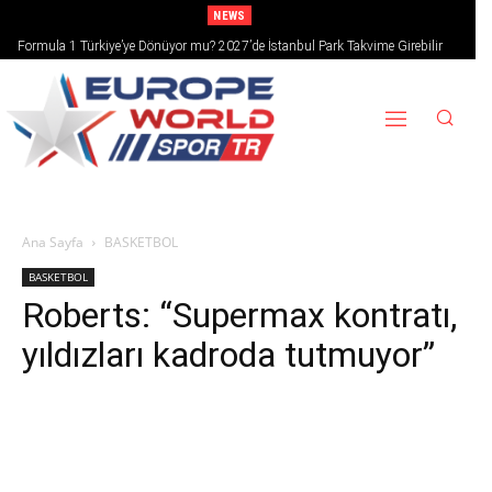
NEWS
Formula 1 Türkiye’ye Dönüyor mu? 2027’de İstanbul Park Takvime Girebilir
Ana Sayfa
BASKETBOL
BASKETBOL
Roberts: “Supermax kontratı,
yıldızları kadroda tutmuyor”