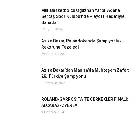
Milli Basketbolcu Oğuzhan Yarol, Adana
Sertaş Spor Kulübü’nde Playoff Hedefiyle
Sahada
12 Eylül 2024
Azize Bekar, Palandöken’de Şampiyonluk
Rekorunu Tazeledi
25 Temmuz 2024
Azize Bekar’dan Manisa’da Muhteşem Zafer:
28. Türkiye Şampiyonu
1 Temmuz 2024
ROLAND-GARROS’TA TEK ERKEKLER FİNALİ:
ALCARAZ-ZVEREV
9 Haziran 2024