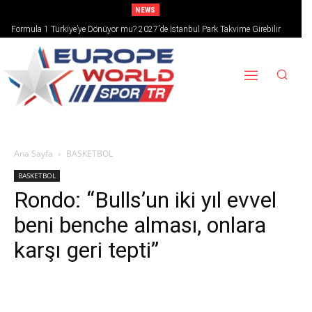
NEWS
Formula 1 Türkiye’ye Dönüyor mu? 2027’de İstanbul Park Takvime Girebilir
Ana Sayfa
BASKETBOL
BASKETBOL
Rondo: “Bulls’un iki yıl evvel
beni benche alması, onlara
karşı geri tepti”