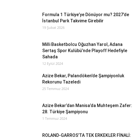
Formula 1 Türkiye’ye Dönüyor mu? 2027’de
İstanbul Park Takvime Girebilir
19 Şubat 2026
Milli Basketbolcu Oğuzhan Yarol, Adana
Sertaş Spor Kulübü’nde Playoff Hedefiyle
Sahada
12 Eylül 2024
Azize Bekar, Palandöken’de Şampiyonluk
Rekorunu Tazeledi
25 Temmuz 2024
Azize Bekar’dan Manisa’da Muhteşem Zafer:
28. Türkiye Şampiyonu
1 Temmuz 2024
ROLAND-GARROS’TA TEK ERKEKLER FİNALİ: