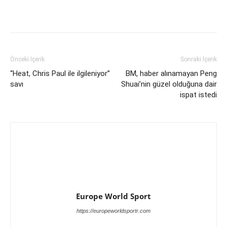
Önceki İçerik
Sonraki İçerik
“Heat, Chris Paul ile ilgileniyor”
BM, haber alınamayan Peng
savı
Shuai’nin güzel olduğuna dair
ispat istedi
Europe World Sport
https://europeworldsportr.com