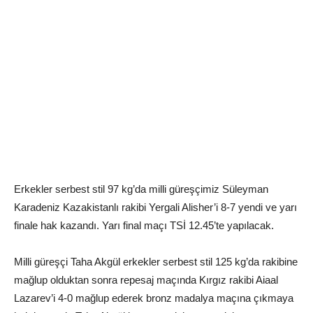
Erkekler serbest stil 97 kg’da milli güreşçimiz Süleyman
Karadeniz Kazakistanlı rakibi Yergali Alisher’i 8-7 yendi ve yarı
finale hak kazandı. Yarı final maçı TSİ 12.45’te yapılacak.
Milli güreşçi Taha Akgül erkekler serbest stil 125 kg’da rakibine
mağlup olduktan sonra repesaj maçında Kırgız rakibi Aiaal
Lazarev’i 4-0 mağlup ederek bronz madalya maçına çıkmaya