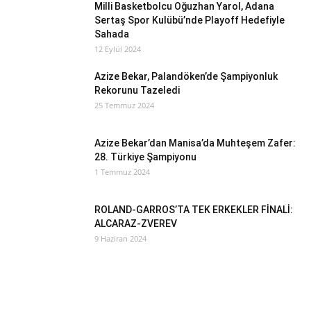
Milli Basketbolcu Oğuzhan Yarol, Adana
Sertaş Spor Kulübü’nde Playoff Hedefiyle
Sahada
12 Eylül 2024
Azize Bekar, Palandöken’de Şampiyonluk
Rekorunu Tazeledi
25 Temmuz 2024
Azize Bekar’dan Manisa’da Muhteşem Zafer:
28. Türkiye Şampiyonu
1 Temmuz 2024
ROLAND-GARROS’TA TEK ERKEKLER FİNALİ:
ALCARAZ-ZVEREV
9 Haziran 2024