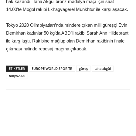
hak kazandı. Taha Akgül bronz madalya maçı için saat
14.00’te Moğol rakibi Lkhagvagerel Munkhtur ile karşılaşacak.
Tokyo 2020 Olimpiyatları’nda mindere çıkan milli güreşçi Evin
Demirhan kadınlar 50 kg’da ABD’li rakibi Sarah Ann Hildebrant
ile karşılaştı. Rakibine mağlup olan Demirhan rakibinin finale
çıkması halinde repesaj maçına çıkacak.
ETIKETLER
EUROPE WORLD SPOR TR
güreş
taha akgül
tokyo2020