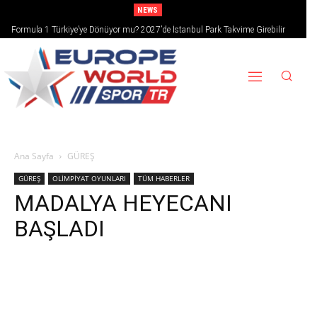
NEWS
Formula 1 Türkiye’ye Dönüyor mu? 2027’de İstanbul Park Takvime Girebilir
Ana Sayfa
GÜREŞ
GÜREŞ
OLİMPİYAT OYUNLARI
TÜM HABERLER
MADALYA HEYECANI
BAŞLADI