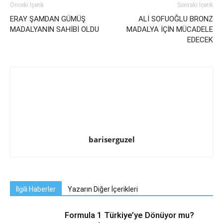
Önceki İçerik
Sonraki İçerik
ERAY ŞAMDAN GÜMÜŞ
ALİ SOFUOĞLU BRONZ
MADALYANIN SAHİBİ OLDU
MADALYA İÇİN MÜCADELE
EDECEK
bariserguzel
İlgili Haberler
Yazarın Diğer İçerikleri
Formula 1 Türkiye’ye Dönüyor mu?