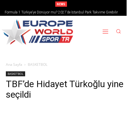
NEWS
Formula 1 Türkiye’ye Dönüyor mu? 2027’de İstanbul Park Takvime Girebilir
Ana Sayfa
BASKETBOL
BASKETBOL
TBF’de Hidayet Türkoğlu yine
seçildi