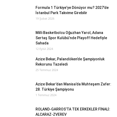
Formula 1 Türkiye’ye Dönüyor mu? 2027’de
İstanbul Park Takvime Girebilir
19 Şubat 2026
Milli Basketbolcu Oğuzhan Yarol, Adana
Sertaş Spor Kulübü’nde Playoff Hedefiyle
Sahada
12 Eylül 2024
Azize Bekar, Palandöken’de Şampiyonluk
Rekorunu Tazeledi
25 Temmuz 2024
Azize Bekar’dan Manisa’da Muhteşem Zafer:
28. Türkiye Şampiyonu
1 Temmuz 2024
ROLAND-GARROS’TA TEK ERKEKLER FİNALİ:
ALCARAZ-ZVEREV