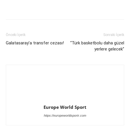
Önceki İçerik
Sonraki İçerik
Galatasaray’a transfer cezası!
“Türk basketbolu daha güzel
yerlere gelecek”
Europe World Sport
https://europeworldsportr.com