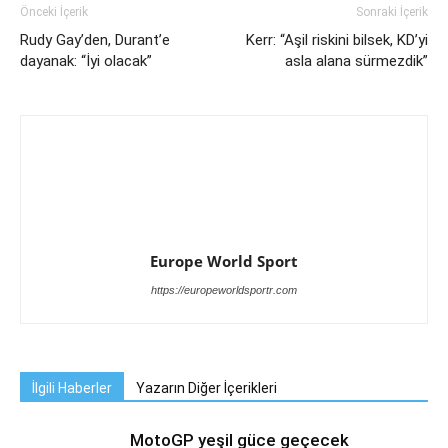
Önceki İçerik
Sonraki İçerik
Rudy Gay’den, Durant’e
Kerr: “Aşil riskini bilsek, KD’yi
dayanak: “İyi olacak”
asla alana sürmezdik”
Europe World Sport
https://europeworldsportr.com
İlgili Haberler
Yazarın Diğer İçerikleri
MotoGP yeşil güce geçecek