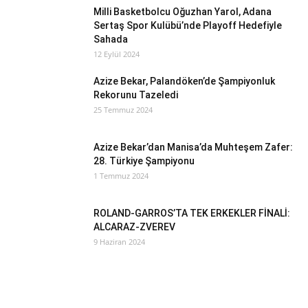
Milli Basketbolcu Oğuzhan Yarol, Adana
Sertaş Spor Kulübü’nde Playoff Hedefiyle
Sahada
12 Eylül 2024
Azize Bekar, Palandöken’de Şampiyonluk
Rekorunu Tazeledi
25 Temmuz 2024
Azize Bekar’dan Manisa’da Muhteşem Zafer:
28. Türkiye Şampiyonu
1 Temmuz 2024
ROLAND-GARROS’TA TEK ERKEKLER FİNALİ:
ALCARAZ-ZVEREV
9 Haziran 2024