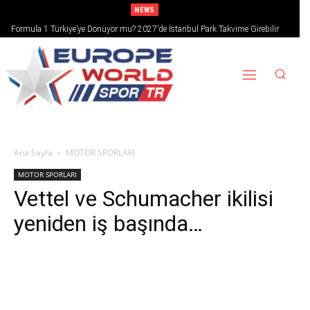
NEWS
Formula 1 Türkiye’ye Dönüyor mu? 2027’de İstanbul Park Takvime Girebilir
Ana Sayfa
MOTOR SPORLARI
MOTOR SPORLARI
Vettel ve Schumacher ikilisi
yeniden iş başında…