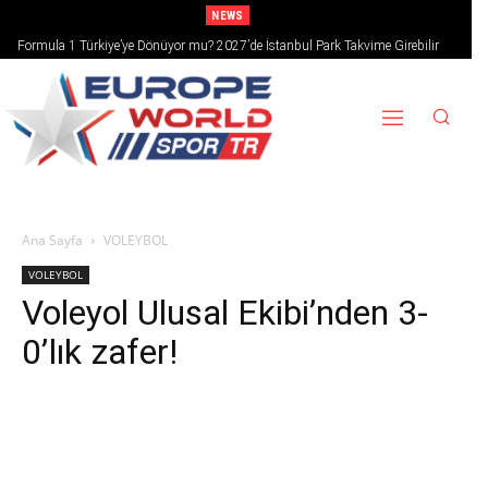
NEWS
Formula 1 Türkiye’ye Dönüyor mu? 2027’de İstanbul Park Takvime Girebilir
Ana Sayfa
VOLEYBOL
VOLEYBOL
Voleyol Ulusal Ekibi’nden 3-
0’lık zafer!