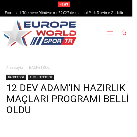
NEWS
Formula 1 Türkiye’ye Dönüyor mu? 2027’de İstanbul Park Takvime Girebilir
Ana Sayfa
BASKETBOL
BASKETBOL
TÜM HABERLER
12 DEV ADAM’IN HAZIRLIK
MAÇLARI PROGRAMI BELLİ
OLDU