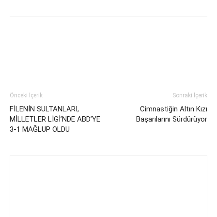
Önceki İçerik
Sonraki İçerik
FİLENİN SULTANLARI,
Cimnastiğin Altın Kızı
MİLLETLER LİGİ’NDE ABD’YE
Başarılarını Sürdürüyor
3-1 MAĞLUP OLDU