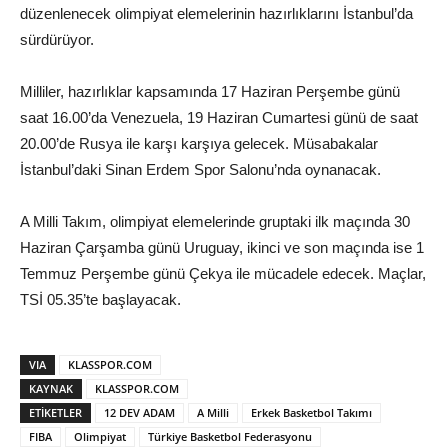
düzenlenecek olimpiyat elemelerinin hazırlıklarını İstanbul’da
sürdürüyor.
Milliler, hazırlıklar kapsamında 17 Haziran Perşembe günü
saat 16.00’da Venezuela, 19 Haziran Cumartesi günü de saat
20.00’de Rusya ile karşı karşıya gelecek. Müsabakalar
İstanbul’daki Sinan Erdem Spor Salonu’nda oynanacak.
A Milli Takım, olimpiyat elemelerinde gruptaki ilk maçında 30
Haziran Çarşamba günü Uruguay, ikinci ve son maçında ise 1
Temmuz Perşembe günü Çekya ile mücadele edecek. Maçlar,
TSİ 05.35’te başlayacak.
VIA
KLASSPOR.COM
KAYNAK
KLASSPOR.COM
ETIKETLER
12 DEV ADAM
A Milli
Erkek Basketbol Takımı
FIBA
Olimpiyat
Türkiye Basketbol Federasyonu