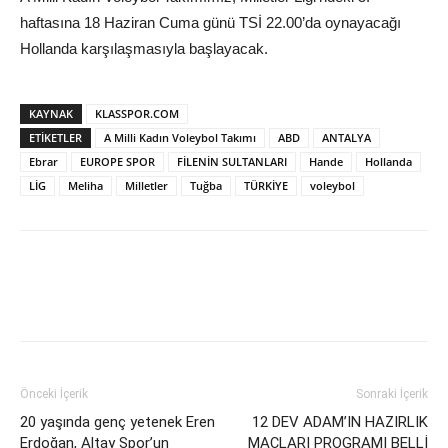
haftasına 18 Haziran Cuma günü TSİ 22.00’da oynayacağı
Hollanda karşılaşmasıyla başlayacak.
KAYNAK
KLASSPOR.COM
ETIKETLER
A Milli Kadın Voleybol Takımı
ABD
ANTALYA
Ebrar
EUROPE SPOR
FİLENİN SULTANLARI
Hande
Hollanda
LİG
Meliha
Milletler
Tuğba
TÜRKİYE
voleybol
Önceki İçerik
Sonraki İçerik
20 yaşında genç yetenek Eren
12 DEV ADAM’IN HAZIRLIK
Erdoğan, Altay Spor’un
MAÇLARI PROGRAMI BELLİ