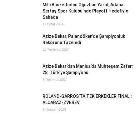
Milli Basketbolcu Oğuzhan Yarol, Adana
Sertaş Spor Kulübü’nde Playoff Hedefiyle
Sahada
12 Eylül 2024
Azize Bekar, Palandöken’de Şampiyonluk
Rekorunu Tazeledi
25 Temmuz 2024
Azize Bekar’dan Manisa’da Muhteşem Zafer:
28. Türkiye Şampiyonu
1 Temmuz 2024
ROLAND-GARROS’TA TEK ERKEKLER FİNALİ:
ALCARAZ-ZVEREV
9 Haziran 2024