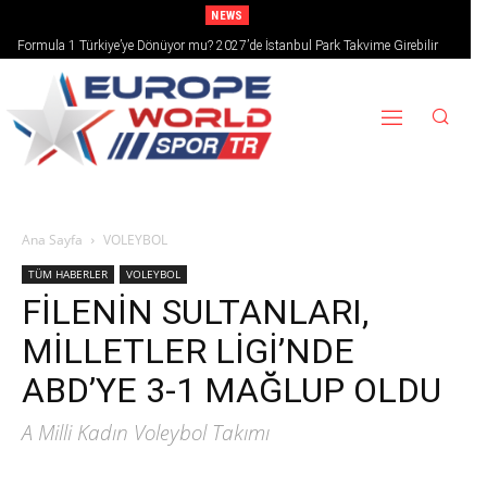
NEWS
Formula 1 Türkiye’ye Dönüyor mu? 2027’de İstanbul Park Takvime Girebilir
Ana Sayfa
VOLEYBOL
TÜM HABERLER
VOLEYBOL
FİLENİN SULTANLARI,
MİLLETLER LİGİ’NDE
ABD’YE 3-1 MAĞLUP OLDU
A Milli Kadın Voleybol Takımı