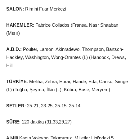
SALON
: Rimini Fuar Merkezi
HAKEMLER
: Fabrice Collados (Fransa, Nasr Shaaban
(Mısır)
A.B.D.:
Poulter, Larson, Akinradewo, Thompson, Bartsch-
Hackley, Washington, Wong-Orantes (L) (Hancock, Drews,
Hill,
TÜRKİYE
: Meliha, Zehra, Ebrar, Hande, Eda, Cansu, Simge
(L) (Tuğba, Şeyma, İlkin (L), Kübra, Buse, Meryem)
SETLER
: 25-21, 23-25, 25-15, 25-14
SÜRE
: 120 dakika (31,33,29,27)
A Milli Kadın Voleybol Takımımız, Milletler Ligi’ndeki 5.