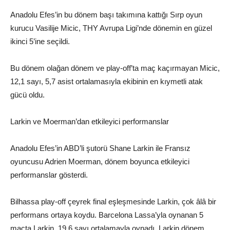
Anadolu Efes’in bu dönem başı takımına kattığı Sırp oyun
kurucu Vasilije Micic, THY Avrupa Ligi’nde dönemin en güzel
ikinci 5’ine seçildi.
Bu dönem olağan dönem ve play-off’ta maç kaçırmayan Micic,
12,1 sayı, 5,7 asist ortalamasıyla ekibinin en kıymetli atak
gücü oldu.
Larkin ve Moerman’dan etkileyici performanslar
Anadolu Efes’in ABD’li şutorü Shane Larkin ile Fransız
oyuncusu Adrien Moerman, dönem boyunca etkileyici
performanslar gösterdi.
Bilhassa play-off çeyrek final eşleşmesinde Larkin, çok âlâ bir
performans ortaya koydu. Barcelona Lassa’yla oynanan 5
maçta Larkin, 19,6 sayı ortalamayla oynadı. Larkin dönem