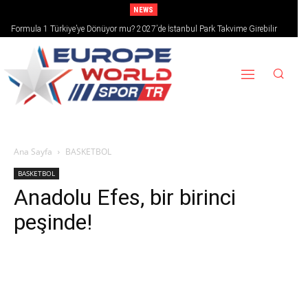
NEWS
Formula 1 Türkiye’ye Dönüyor mu? 2027’de İstanbul Park Takvime Girebilir
Ana Sayfa
BASKETBOL
BASKETBOL
Anadolu Efes, bir birinci
peşinde!