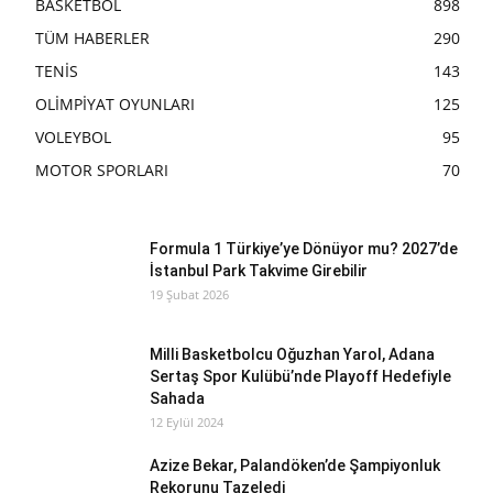
BASKETBOL
898
TÜM HABERLER
290
TENİS
143
OLİMPİYAT OYUNLARI
125
VOLEYBOL
95
MOTOR SPORLARI
70
Formula 1 Türkiye’ye Dönüyor mu? 2027’de
İstanbul Park Takvime Girebilir
19 Şubat 2026
Milli Basketbolcu Oğuzhan Yarol, Adana
Sertaş Spor Kulübü’nde Playoff Hedefiyle
Sahada
12 Eylül 2024
Azize Bekar, Palandöken’de Şampiyonluk
Rekorunu Tazeledi