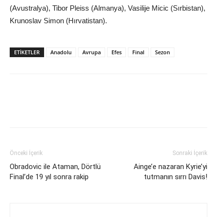
(Avustralya), Tibor Pleiss (Almanya), Vasilije Micic (Sırbistan),
Krunoslav Simon (Hırvatistan).
ETIKETLER
Anadolu
Avrupa
Efes
Final
Sezon
Önceki İçerik
Sonraki İçerik
Obradovic ile Ataman, Dörtlü
Ainge’e nazaran Kyrie’yi
Final’de 19 yıl sonra rakip
tutmanın sırrı Davis!