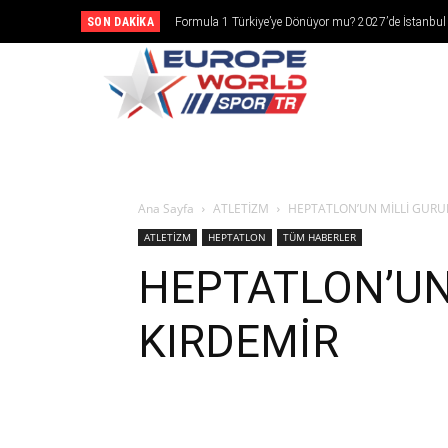
SON DAKIKA
Formula 1 Türkiye’ye Dönüyor mu? 2027’de İstanbul
Girebilir
CANLI YAY
Ana Sayfa
ATLETİZM
HEPTATLON’UN MİLLİ GURU
ATLETİZM
HEPTATLON
TÜM HABERLER
HEPTATLON’UN
KIRDEMİR