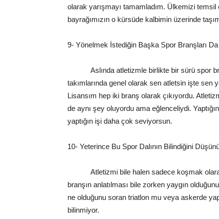
olarak yarışmayı tamamladım. Ülkemizi temsil
bayrağımızın o kürsüde kalbimin üzerinde taşı
9- Yönelmek İstediğin Başka Spor Branşları D
Aslında atletizmle birlikte bir sürü spor br
takımlarında genel olarak sen atletsin işte sen 
Lisansım hep iki branş olarak çıkıyordu. Atletiz
de aynı şey oluyordu ama eğlenceliydi. Yaptığın s
yaptığın işi daha çok seviyorsun.
10- Yeterince Bu Spor Dalının Bilindiğini Düşü
Atletizmi bile halen sadece koşmak olarak bi
branşın anlatılması bile zorken yaygın olduğun
ne olduğunu soran triatlon mu veya askerde yapı
bilinmiyor.