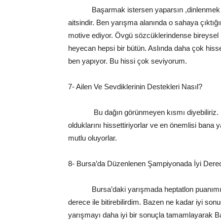
Başarmak istersen yaparsın ,dinlenmek ister
aitsindir. Ben yarışma alanında o sahaya çıkt
motive ediyor. Övgü sözcüklerindense bireysel
heyecan hepsi bir bütün. Aslında daha çok hiss
ben yapıyor. Bu hissi çok seviyorum.
7- Ailen Ve Sevdiklerinin Destekleri Nasıl?
Bu dağın görünmeyen kısmı diyebiliriz. H
olduklarını hissettiriyorlar ve en önemlisi ban
mutlu oluyorlar.
8- Bursa’da Düzenlenen Şampiyonada İyi Derec
Bursa’daki yarışmada heptatlon puanımı geliş
derece ile bitirebilirdim. Bazen ne kadar iyi son
yarışmayı daha iyi bir sonuçla tamamlayarak B