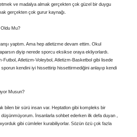
 etmek ve madalya almak gerçekten çok güzel bir duygu
mak gerçekten çok gurur kaynağı.
a Oldu Mu?
anşı yaptım. Ama hep atletizme devam ettim. Okul
yaparsın diyip nerede sporcu eksikse oraya ekliyorlardı.
m-Futbol, Atletizm-Voleybol, Atletizm-Basketbol gibi lisede
porun kendini iyi hissettirip hissettirmediğini anlayıp kendi
nüyor Musun?
len bir sürü insan var. Heptatlon gibi kompleks bir
u düşünmüyorum. İnsanlarla sohbet ederken ilk defa duyan ,
yorduk gibi cümleler kurabiliyorlar. Sözün özü çok fazla