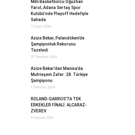
Milli Basketbolcu Oğuzhan
Yarol, Adana Sertaş Spor
Kulübü’nde Playoff Hedefiyle
Sahada
12 Eylül 2024
Azize Bekar, Palandöken’de
Şampiyonluk Rekorunu
Tazeledi
25 Temmuz 2024
Azize Bekar’dan Manisa’da
Muhteşem Zafer: 28. Türkiye
Şampiyonu
1 Temmuz 2024
ROLAND-GARROS’TA TEK
ERKEKLER FİNALİ: ALCARAZ-
ZVEREV
9 Haziran 2024