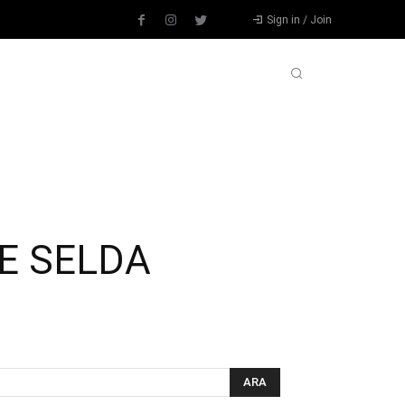
Sign in / Join
L
DIĞER SPORLAR
DEVAMI
E SELDA