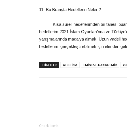
11- Bu Branşta Hedeflerin Neler ?
Kısa süreli hedeflerimden bir tanesi puanım
hedeflerim 2021 İslam Oyunları’nda ve Türkiye
yarışmalarında madalya almak. Uzun vadeli hede
hedeflerimi gerçekleştirebilmek için elimden ge
ETIKETLER
ATLETİZM
EMİNESELDAKIRDEMİR
eu
Önceki İçerik