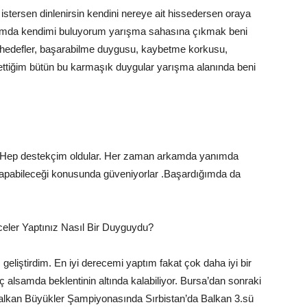
sen dinlenirsin kendini nereye ait hissedersen oraya
ığımda kendimi buluyorum yarışma sahasına çıkmak beni
 hedefler, başarabilme duygusu, kaybetme korkusu,
ettiğim bütün bu karmaşık duygular yarışma alanında beni
ep destekçim oldular. Her zaman arkamda yanımda
a yapabileceği konusunda güveniyorlar .Başardığımda da
eler Yaptınız Nasıl Bir Duyguydu?
tirdim. En iyi derecemi yaptım fakat çok daha iyi bir
uç alsamda beklentinin altında kalabiliyor. Bursa’dan sonraki
alkan Büyükler Şampiyonasında Sırbistan’da Balkan 3.sü