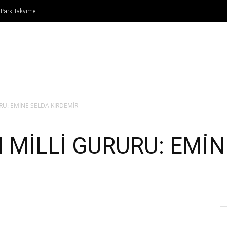
 Park Takvime
IN
FORMULA 1
ATLETİZM
TENİS
BASKETBO
RU: EMİNE SELDA KIRDEMİR
 MİLLİ GURURU: EMİN