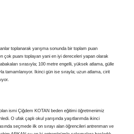
uanlar toplanarak yarışma sonunda bir toplam puan
n çok puanı toplayan yani en iyi dereceleri yapan olarak
akaları sırasıyla; 100 metre engelli, yüksek atlama, gülle
 tamamlanıyor. Ikinci gün ise sırayla; uzun atlama, cirit
ıyor.
lan ismi Çiğdem KOTAN beden eğitimi öğretmenimiz
edi. O ufak çaplı okul yarışında yaşıtlarımda ikinci
ında seçmede ilk on sırayı alan öğrencileri antrenman ve
brahim ARKAN şu an ki antrenörümle çalışmalara başladık.