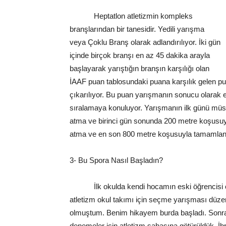
Heptatlon atletizmin kompleks
branşlarından bir tanesidir. Yedili yarışma
veya Çoklu Branş olarak adlandırılıyor. İki gün
içinde birçok branşı en az 45 dakika arayla
başlayarak yarıştığın branşın karşılığı olan
İAAF puan tablosundaki puana karşılık gelen p
çıkarılıyor. Bu puan yarışmanın sonucu olarak e
sıralamaya konuluyor. Yarışmanın ilk günü müsab
atma ve birinci gün sonunda 200 metre koşusuyla
atma ve en son 800 metre koşusuyla tamamlan
3- Bu Spora Nasıl Başladın?
İlk okulda kendi hocamın eski öğrencisi o
atletizm okul takımı için seçme yarışması düzenl
olmuştum. Benim hikayem burda başladı. Sonras
denemeler için atletizm sahasına götürüldük. İ