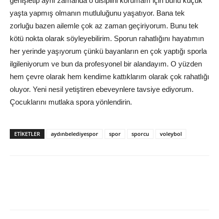
genişletip aynı zamanda o disiplini korumam için bunu küçük
yaşta yapmış olmanın mutluluğunu yaşatıyor. Bana tek
zorluğu bazen ailemle çok az zaman geçiriyorum. Bunu tek
kötü nokta olarak söyleyebilirim. Sporun rahatlığını hayatımın
her yerinde yaşıyorum çünkü bayanların en çok yaptığı sporla
ilgileniyorum ve bun da profesyonel bir alandayım. O yüzden
hem çevre olarak hem kendime kattıklarım olarak çok rahatlığı
oluyor. Yeni nesil yetiştiren ebeveynlere tavsiye ediyorum.
Çocuklarını mutlaka spora yönlendirin.
ETIKETLER
aydınbelediyespor
spor
sporcu
voleybol