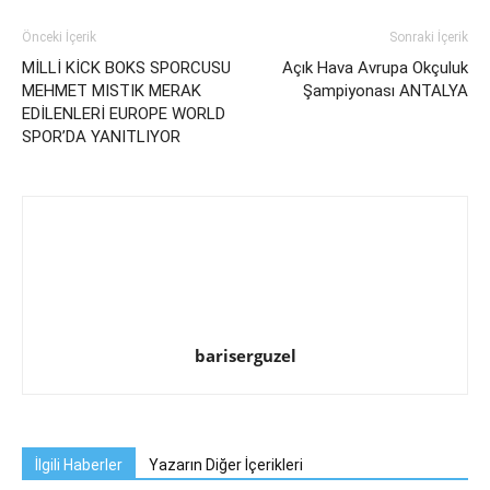
Önceki İçerik
Sonraki İçerik
MİLLİ KİCK BOKS SPORCUSU
Açık Hava Avrupa Okçuluk
MEHMET MISTIK MERAK
Şampiyonası ANTALYA
EDİLENLERİ EUROPE WORLD
SPOR’DA YANITLIYOR
bariserguzel
İlgili Haberler
Yazarın Diğer İçerikleri