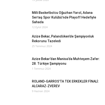
Milli Basketbolcu Oğuzhan Yarol, Adana
Sertaş Spor Kulübü’nde Playoff Hedefiyle
Sahada
12 Eylül 2024
Azize Bekar, Palandöken’de Şampiyonluk
Rekorunu Tazeledi
25 Temmuz 2024
Azize Bekar’dan Manisa’da Muhteşem Zafer:
28. Türkiye Şampiyonu
1 Temmuz 2024
ROLAND-GARROS’TA TEK ERKEKLER FİNALİ:
ALCARAZ-ZVEREV
9 Haziran 2024