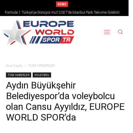
NEWS
Formula 1 Türkiye’ye Dönüyor mu? 2027’de İstanbul Park Takvime Girebilir
Ana Sayfa
TÜM HABERLER
TÜM HABERLER
VOLEYBOL
Aydın Büyükşehir
Belediyespor’da voleybolcu
olan Cansu Ayyıldız, EUROPE
WORLD SPOR’da