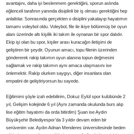
avantajını, daha iyi beslenmem gerektiğini, sporun aslında
eğlenceli tarafının yanında disiplinli bir iş olması gerektiğini hep
anlattılar. Sonrasında gerçekten o disiplini yakalayıp hayatımın
tamamı voleybol oldu. Voleybol, file ile ikiye bölünmüş bir oyun
alanı üzerinde altı kişilik iki takım ile oynanan bir spor dalıdır.
Ekip işi olan bu spor, kişiler arası kuracağın iletişimi de
geliştiren bir şeydir. Oyunun amacı, topu filenin üzerinden
göndererek rakip takımın oyun alanına topun değmesini
sağlamak ve rakip takımın aynı amaca ulaşmasını ise
önlemektir. Rakip olurken saygıyı, diğer insanlara olan
empatini de geliştiriyorsun bu sayede.
Eğitimimi şöyle izah edebilirim, Dokuz Eylül spor kulübünde 2
yıl, Gelişim kolejinde 6 yıl (Aynı zamanda okulunda burs alıp
lise eğitim hayatımı da orda bitirdim) Şuan ise Aydın
Büyükşehir Belediyespor’da 3 yıldır devam eden bir
serüvenim var. Aydın Adnan Menderes üniversitesinde beden