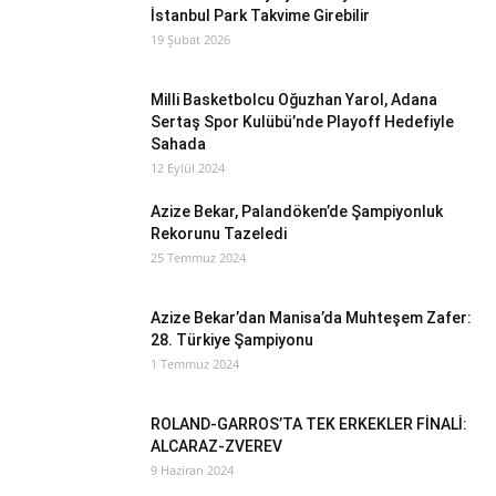
İstanbul Park Takvime Girebilir
19 Şubat 2026
Milli Basketbolcu Oğuzhan Yarol, Adana
Sertaş Spor Kulübü’nde Playoff Hedefiyle
Sahada
12 Eylül 2024
Azize Bekar, Palandöken’de Şampiyonluk
Rekorunu Tazeledi
25 Temmuz 2024
Azize Bekar’dan Manisa’da Muhteşem Zafer:
28. Türkiye Şampiyonu
1 Temmuz 2024
ROLAND-GARROS’TA TEK ERKEKLER FİNALİ:
ALCARAZ-ZVEREV
9 Haziran 2024