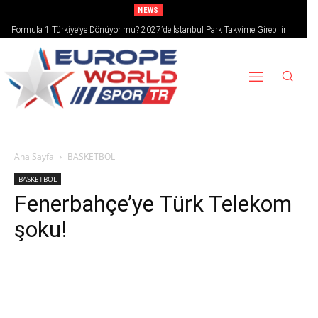
NEWS
Formula 1 Türkiye’ye Dönüyor mu? 2027’de İstanbul Park Takvime Girebilir
Ana Sayfa
BASKETBOL
BASKETBOL
Fenerbahçe’ye Türk Telekom
şoku!