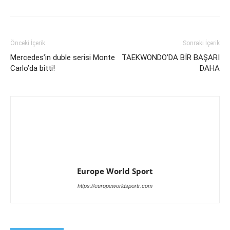
Önceki İçerik
Sonraki İçerik
Mercedes’in duble serisi Monte
TAEKWONDO’DA BİR BAŞARI
Carlo’da bitti!
DAHA
Europe World Sport
https://europeworldsportr.com