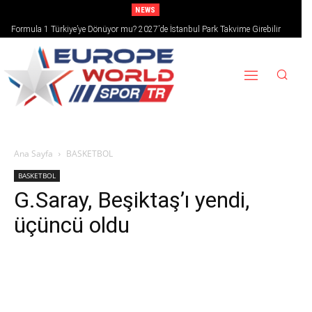
NEWS
Formula 1 Türkiye’ye Dönüyor mu? 2027’de İstanbul Park Takvime Girebilir
Ana Sayfa
BASKETBOL
BASKETBOL
G.Saray, Beşiktaş’ı yendi,
üçüncü oldu