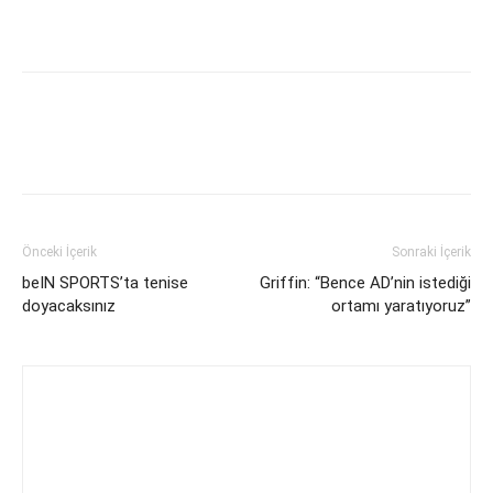
Önceki İçerik
Sonraki İçerik
beIN SPORTS’ta tenise
Griffin: “Bence AD’nin istediği
doyacaksınız
ortamı yaratıyoruz”