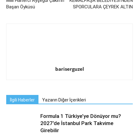
Milli Halterci Ayşegül Çakın’ın
KEMALPAŞA BELEDİYESİ’NDEN
Başarı Öyküsü
SPORCULARA ÇEYREK ALTIN
bariserguzel
İlgili Haberler
Yazarın Diğer İçerikleri
Formula 1 Türkiye’ye Dönüyor mu?
2027’de İstanbul Park Takvime
Girebilir