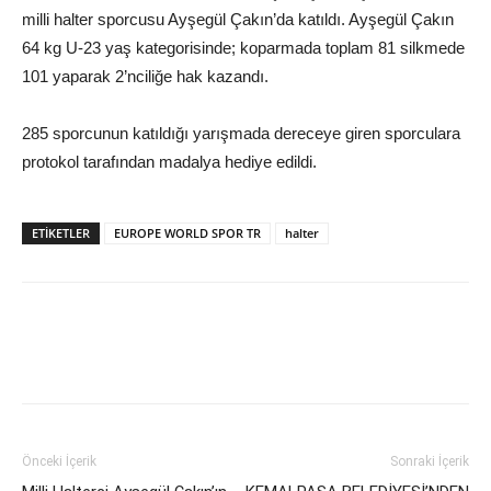
milli halter sporcusu Ayşegül Çakın’da katıldı. Ayşegül Çakın
64 kg U-23 yaş kategorisinde; koparmada toplam 81 silkmede
101 yaparak 2’nciliğe hak kazandı.
285 sporcunun katıldığı yarışmada dereceye giren sporculara
protokol tarafından madalya hediye edildi.
ETIKETLER
EUROPE WORLD SPOR TR
halter
Önceki İçerik
Sonraki İçerik