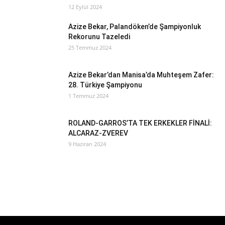
12 Eylül 2024
Azize Bekar, Palandöken’de Şampiyonluk
Rekorunu Tazeledi
25 Temmuz 2024
Azize Bekar’dan Manisa’da Muhteşem Zafer:
28. Türkiye Şampiyonu
1 Temmuz 2024
ROLAND-GARROS’TA TEK ERKEKLER FİNALİ:
ALCARAZ-ZVEREV
9 Haziran 2024