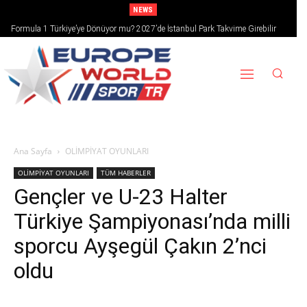
NEWS
Formula 1 Türkiye’ye Dönüyor mu? 2027’de İstanbul Park Takvime Girebilir
Ana Sayfa
OLİMPİYAT OYUNLARI
OLİMPİYAT OYUNLARI
TÜM HABERLER
Gençler ve U-23 Halter
Türkiye Şampiyonası’nda milli
sporcu Ayşegül Çakın 2’nci
oldu