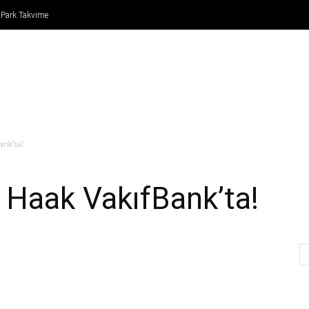
 Park Takvime
IN
FORMULA 1
ATLETİZM
TENİS
BASKETBO
ank’ta!
” Haak VakıfBank’ta!