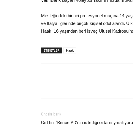
VakıfBank Bayan Voleybol Takımı’mızda muvaffaki
Mesleğindeki birinci profesyonel maçına 14 yaş
ve İtalya liglerinde birçok kişisel ödül alandı. Ü
Haak, 16 yaşından beri İsveç Ulusal Kadrosu’n
ETIKETLER
Haak
Önceki İçerik
Griffin: “Bence AD’nin istediği ortamı yaratıyor