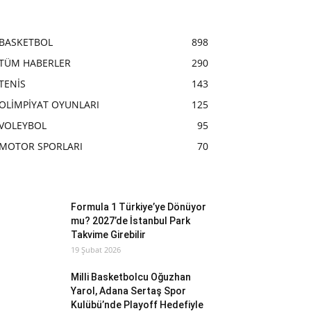
BASKETBOL
898
TÜM HABERLER
290
TENİS
143
OLİMPİYAT OYUNLARI
125
VOLEYBOL
95
MOTOR SPORLARI
70
Formula 1 Türkiye’ye Dönüyor
mu? 2027’de İstanbul Park
Takvime Girebilir
19 Şubat 2026
Milli Basketbolcu Oğuzhan
Yarol, Adana Sertaş Spor
Kulübü’nde Playoff Hedefiyle