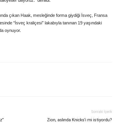
yetler diliyoruz.” denildi.
ında çıkan Haak, mesleğinde forma giydiği İsveç, Fransa
lkesinde “İsveç kraliçesi” lakabıyla tanınan 19 yaşındaki
da oynuyor.
Sonraki İçerik
uz”
Zion, aslında Knicks’i mi istiyordu?