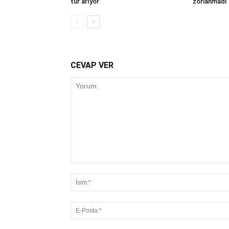
tur arıyor
zorlanmadı
CEVAP VER