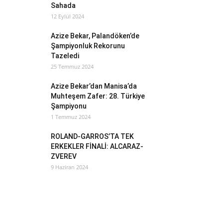
Sahada
12 Eylül 2024
Azize Bekar, Palandöken’de
Şampiyonluk Rekorunu
Tazeledi
25 Temmuz 2024
Azize Bekar’dan Manisa’da
Muhteşem Zafer: 28. Türkiye
Şampiyonu
1 Temmuz 2024
ROLAND-GARROS’TA TEK
ERKEKLER FİNALİ: ALCARAZ-
ZVEREV
9 Haziran 2024