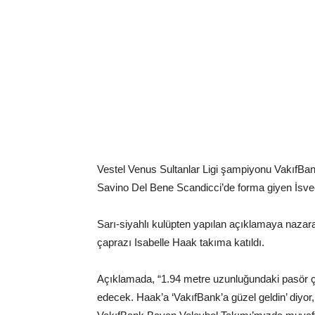
Vestel Venus Sultanlar Ligi şampiyonu VakıfBa
Savino Del Bene Scandicci’de forma giyen İsveçli
Sarı-siyahlı kulüpten yapılan açıklamaya naza
çaprazı Isabelle Haak takıma katıldı.
Açıklamada, “1.94 metre uzunluğundaki pasör ça
edecek. Haak’a ‘VakıfBank’a güzel geldin’ diyor