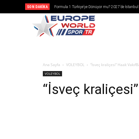
SON DAKIKA
Formula 1 Türkiye’ye Dönüyor mu? 2027’de İstanbul
Girebilir
CANLI YAY
Ana Sayfa
VOLEYBOL
“İsveç kraliçesi” Haak VakıfB
VOLEYBOL
“İsveç kraliçesi