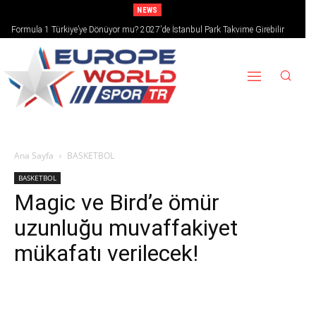
NEWS
Formula 1 Türkiye’ye Dönüyor mu? 2027’de İstanbul Park Takvime Girebilir
Ana Sayfa
BASKETBOL
BASKETBOL
Magic ve Bird’e ömür
uzunluğu muvaffakiyet
mükafatı verilecek!