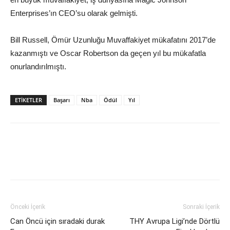
Enterprises’ın CEO’su olarak gelmişti.
Bill Russell, Ömür Uzunluğu Muvaffakiyet mükafatını 2017’de
kazanmıştı ve Oscar Robertson da geçen yıl bu mükafatla
onurlandırılmıştı.
ETIKETLER
Başarı
Nba
Ödül
Yıl
Önceki İçerik
Sonraki İçerik
Can Öncü için sıradaki durak
THY Avrupa Ligi’nde Dörtlü