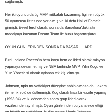
sağlamıştı.
Her iki oyuncu da üç MVP mükafatı kazanmış, ligin en büyük
50 oyuncusu listesinde yer almış ve iki defa Hall of Fame’e
girmişti. Evvel ferdî olarak, sonra da Barselona’daki altın
madalyayı kazanan Dream Team ile bunu başarmışlardı.
OYUN GÜNLERİNDEN SONRA DA BAŞARILILARDI
Bird, Indiana Pacers’ın hem koçu hem de lideri olarak misyon
yapmaya devam etmiş ve NBA tarihinde MVP, Yılın Koçu ve
Yılın Yöneticisi olarak oylanan tek kişi olmuştu.
Johnson, tıpkı muvaffakiyet düzeyine sahip olmasa da, Lakers
ile her iki rolü de üstlenmişti. Koç olarak kısa bir vazife yapmış
(1993-94) ve iki dönemden sonra grup lideri olarak
vazifesinden ayrılmıştı. Oyun günlerinden bu yana elde ettiği
en büyük muvaffakiyet, iş dünyasına Magic Johnson