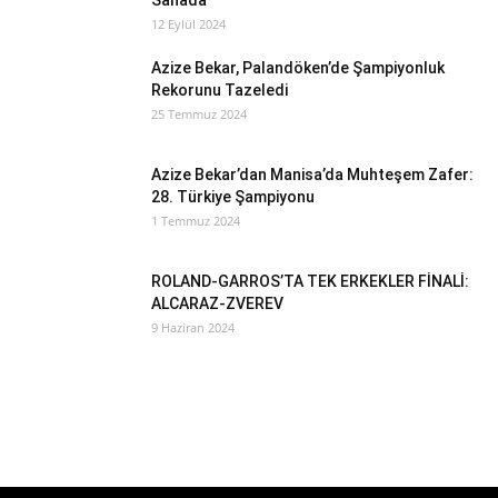
Sahada
12 Eylül 2024
Azize Bekar, Palandöken’de Şampiyonluk
Rekorunu Tazeledi
25 Temmuz 2024
Azize Bekar’dan Manisa’da Muhteşem Zafer:
28. Türkiye Şampiyonu
1 Temmuz 2024
ROLAND-GARROS’TA TEK ERKEKLER FİNALİ:
ALCARAZ-ZVEREV
9 Haziran 2024