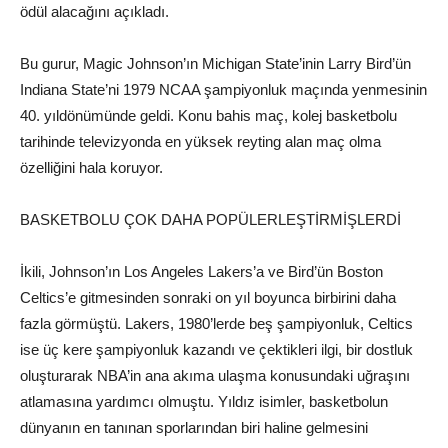
ödül alacağını açıkladı.
Bu gurur, Magic Johnson’ın Michigan State’inin Larry Bird’ün
Indiana State’ni 1979 NCAA şampiyonluk maçında yenmesinin
40. yıldönümünde geldi. Konu bahis maç, kolej basketbolu
tarihinde televizyonda en yüksek reyting alan maç olma
özelliğini hala koruyor.
BASKETBOLU ÇOK DAHA POPÜLERLEŞTİRMİŞLERDİ
İkili, Johnson’ın Los Angeles Lakers’a ve Bird’ün Boston
Celtics’e gitmesinden sonraki on yıl boyunca birbirini daha
fazla görmüştü. Lakers, 1980’lerde beş şampiyonluk, Celtics
ise üç kere şampiyonluk kazandı ve çektikleri ilgi, bir dostluk
oluşturarak NBA’in ana akıma ulaşma konusundaki uğraşını
atlamasına yardımcı olmuştu. Yıldız isimler, basketbolun
dünyanın en tanınan sporlarından biri haline gelmesini