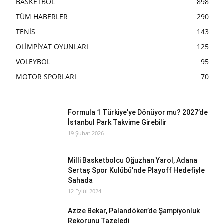
BASKETBOL
898
TÜM HABERLER
290
TENİS
143
OLİMPİYAT OYUNLARI
125
VOLEYBOL
95
MOTOR SPORLARI
70
Formula 1 Türkiye’ye Dönüyor mu? 2027’de
İstanbul Park Takvime Girebilir
19 Şubat 2026
Milli Basketbolcu Oğuzhan Yarol, Adana
Sertaş Spor Kulübü’nde Playoff Hedefiyle
Sahada
12 Eylül 2024
Azize Bekar, Palandöken’de Şampiyonluk
Rekorunu Tazeledi