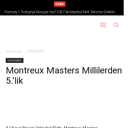
NEWS
Formula 1 Türkiye’ye Dönüyor mu? 2027’de İstanbul Park Takvime Girebilir
Ana Sayfa
VOLEYBOL
VOLEYBOL
Montreux Masters Millilerden
5.’lik
A Ulusal Bayan Voleybol Ekibi, Montreux Masters