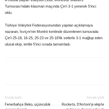
Turnuvası’ndaki klasman maçında Çin’i 3-1 yenerek 5’inci
oldu.
Türkiye Voleybol Federasyonundan yapılan açıklamaya
nazaran, İsviçre’nin Montrö kentinde düzenlenen turnuvada
Çin’i 25-18, 16-25, 25-23 ve 25-18’lik setlerle 3-1 mağlup eden
ulusal ekip, tertibi 5’inci sırada tamamladı.
Önceki İçerik
Sonraki İçerik
Fenerbahçe Beko, üçüncülük
Rockets, D’Antoni’yi ekipte