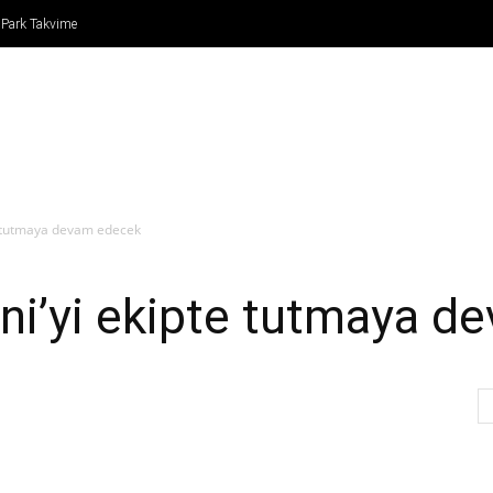
 Park Takvime
IN
FORMULA 1
ATLETİZM
TENİS
BASKETBO
te tutmaya devam edecek
ni’yi ekipte tutmaya 