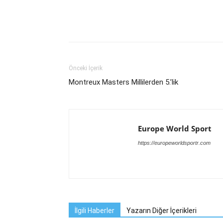
Önceki İçerik
Montreux Masters Millilerden 5.’lik
Europe World Sport
https://europeworldsportr.com
İlgili Haberler
Yazarın Diğer İçerikleri