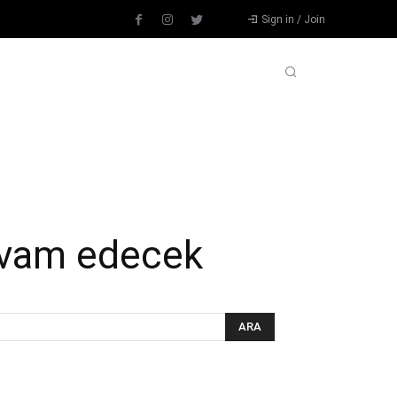
Sign in / Join
L
DIĞER SPORLAR
DEVAMI
devam edecek