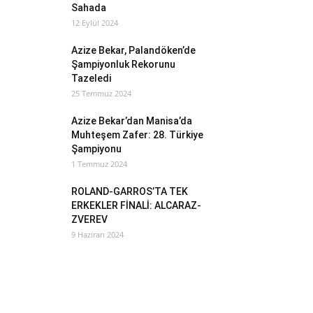
Sahada
12 Eylül 2024
Azize Bekar, Palandöken’de
Şampiyonluk Rekorunu
Tazeledi
25 Temmuz 2024
Azize Bekar’dan Manisa’da
Muhteşem Zafer: 28. Türkiye
Şampiyonu
1 Temmuz 2024
ROLAND-GARROS’TA TEK
ERKEKLER FİNALİ: ALCARAZ-
ZVEREV
9 Haziran 2024