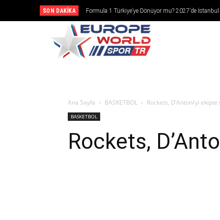
SON DAKIKA
Formula 1 Türkiye’ye Dönüyor mu? 2027’de İstanbul
Girebilir
CANLI YAY
Ana Sayfa
BASKETBOL
Rockets, D’Antoni’yi ekip
BASKETBOL
Rockets, D’Anto