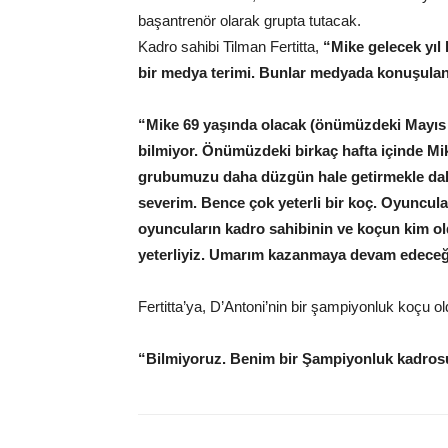
başantrenör olarak grupta tutacak.
Kadro sahibi Tilman Fertitta,
“Mike gelecek yıl 
bir medya terimi. Bunlar medyada konuşulan
“Mike 69 yaşında olacak (önümüzdeki Mayıs 
bilmiyor. Önümüzdeki birkaç hafta içinde Mik
grubumuzu daha düzgün hale getirmekle daha
severim. Bence çok yeterli bir koç. Oyuncul
oyuncuların kadro sahibinin ve koçun kim old
yeterliyiz. Umarım kazanmaya devam edeceğ
Fertitta’ya, D’Antoni’nin bir şampiyonluk koçu 
“Bilmiyoruz. Benim bir Şampiyonluk kadrosu