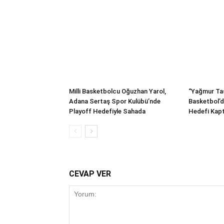
Milli Basketbolcu Oğuzhan Yarol,
“Yağmur Ta
Adana Sertaş Spor Kulübü’nde
Basketbol’d
Playoff Hedefiyle Sahada
Hedefi Kapt
CEVAP VER