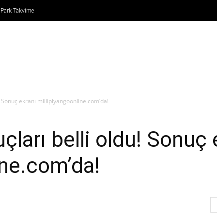
 Park Takvime
IN
FORMULA 1
ATLETİZM
TENİS
BASKETBO
! Sonuç ekranı millipiyangoonline.com’da!
ları belli oldu! Sonuç 
ine.com’da!