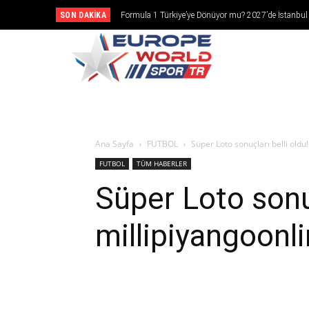
SON DAKIKA
Formula 1 Türkiye’ye Dönüyor mu? 2027’de İstanbul
Girebilir
CANLI YAY
Ana Sayfa
FUTBOL
Süper Loto sonuçları belli oldu
FUTBOL
TÜM HABERLER
Süper Loto sonuç
millipiyangoonl