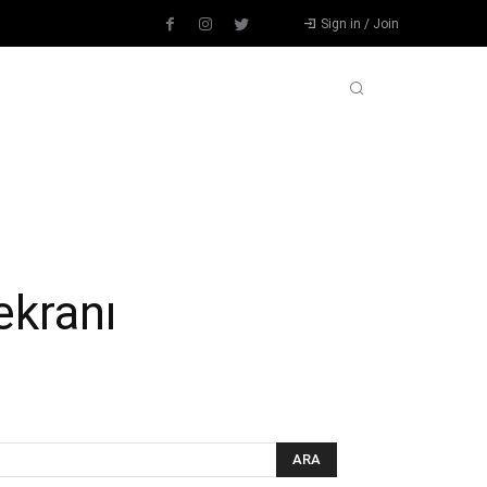
Sign in / Join
L
DIĞER SPORLAR
DEVAMI
ekranı