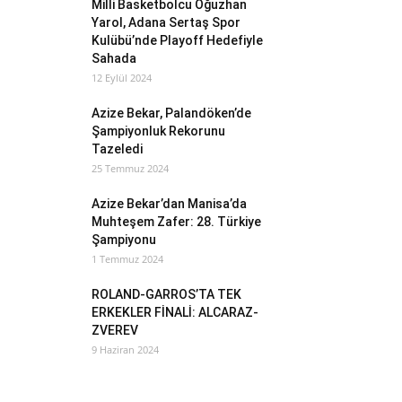
Milli Basketbolcu Oğuzhan
Yarol, Adana Sertaş Spor
Kulübü’nde Playoff Hedefiyle
Sahada
12 Eylül 2024
Azize Bekar, Palandöken’de
Şampiyonluk Rekorunu
Tazeledi
25 Temmuz 2024
Azize Bekar’dan Manisa’da
Muhteşem Zafer: 28. Türkiye
Şampiyonu
1 Temmuz 2024
ROLAND-GARROS’TA TEK
ERKEKLER FİNALİ: ALCARAZ-
ZVEREV
9 Haziran 2024