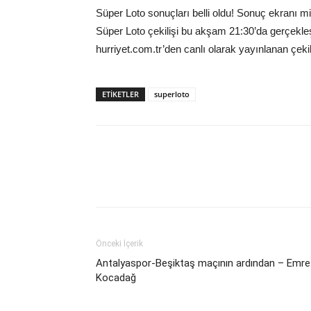
Süper Loto sonuçları belli oldu! Sonuç ekranı mi
Süper Loto çekilişi bu akşam 21:30’da gerçekleş
hurriyet.com.tr’den canlı olarak yayınlanan çeki
ETIKETLER
superloto
Önceki İçerik
Antalyaspor-Beşiktaş maçının ardından – Emre
Kocadağ