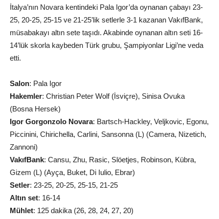
İtalya’nın Novara kentindeki Pala Igor’da oynanan çabayı 23-
25, 20-25, 25-15 ve 21-25’lik setlerle 3-1 kazanan VakıfBank,
müsabakayı altın sete taşıdı. Akabinde oynanan altın seti 16-
14’lük skorla kaybeden Türk grubu, Şampiyonlar Ligi’ne veda
etti.
Salon
: Pala Igor
Hakemler
: Christian Peter Wolf (İsviçre), Sinisa Ovuka
(Bosna Hersek)
Igor Gorgonzolo Novara
: Bartsch-Hackley, Veljkovic, Egonu,
Piccinini, Chirichella, Carlini, Sansonna (L) (Camera, Nizetich,
Zannoni)
VakıfBank
: Cansu, Zhu, Rasic, Slöetjes, Robinson, Kübra,
Gizem (L) (Ayça, Buket, Di Iulio, Ebrar)
Setler
: 23-25, 20-25, 25-15, 21-25
Altın set
: 16-14
Mühlet
: 125 dakika (26, 28, 24, 27, 20)