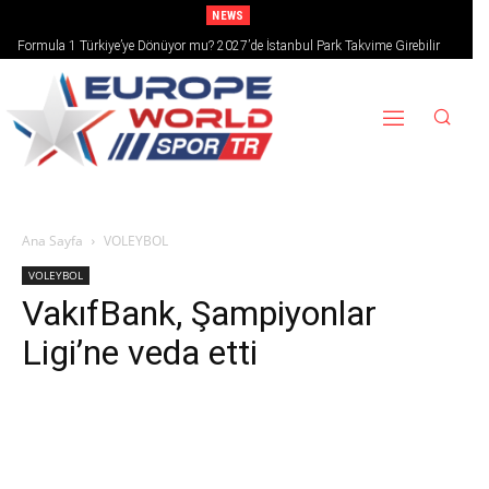
NEWS
Formula 1 Türkiye’ye Dönüyor mu? 2027’de İstanbul Park Takvime Girebilir
Ana Sayfa
VOLEYBOL
VOLEYBOL
VakıfBank, Şampiyonlar
Ligi’ne veda etti