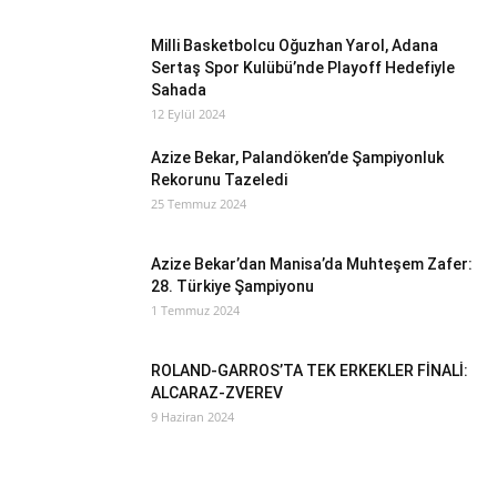
Milli Basketbolcu Oğuzhan Yarol, Adana
Sertaş Spor Kulübü’nde Playoff Hedefiyle
Sahada
12 Eylül 2024
Azize Bekar, Palandöken’de Şampiyonluk
Rekorunu Tazeledi
25 Temmuz 2024
Azize Bekar’dan Manisa’da Muhteşem Zafer:
28. Türkiye Şampiyonu
1 Temmuz 2024
ROLAND-GARROS’TA TEK ERKEKLER FİNALİ:
ALCARAZ-ZVEREV
9 Haziran 2024