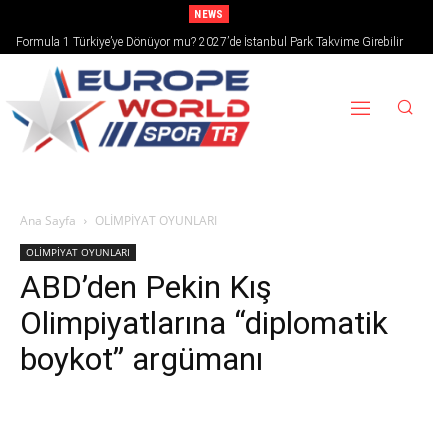
NEWS
Formula 1 Türkiye’ye Dönüyor mu? 2027’de İstanbul Park Takvime Girebilir
Ana Sayfa
OLİMPİYAT OYUNLARI
OLİMPİYAT OYUNLARI
ABD’den Pekin Kış
Olimpiyatlarına “diplomatik
boykot” argümanı