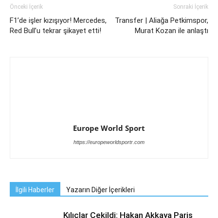
Önceki İçerik
Sonraki İçerik
F1’de işler kızışıyor! Mercedes,
Transfer | Aliağa Petkimspor,
Red Bull’u tekrar şikayet etti!
Murat Kozan ile anlaştı
Europe World Sport
https://europeworldsportr.com
İlgili Haberler
Yazarın Diğer İçerikleri
Kılıçlar Çekildi: Hakan Akkaya Paris