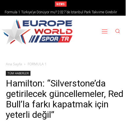
NEWS
Formula 1 Türkiye’ye Dönüyor mu? 2027’de İstanbul Park Takvime Girebilir
Ana Sayfa
FORMULA 1
TÜM HABERLER
Hamilton: “Silverstone’da
getirilecek güncellemeler, Red
Bull’la farkı kapatmak için
yeterli değil”