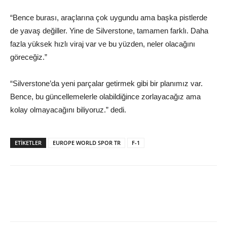
“Bence burası, araçlarına çok uygundu ama başka pistlerde
de yavaş değiller. Yine de Silverstone, tamamen farklı. Daha
fazla yüksek hızlı viraj var ve bu yüzden, neler olacağını
göreceğiz.”
“Silverstone’da yeni parçalar getirmek gibi bir planımız var.
Bence, bu güncellemelerle olabildiğince zorlayacağız ama
kolay olmayacağını biliyoruz.” dedi.
ETIKETLER
EUROPE WORLD SPOR TR
F-1