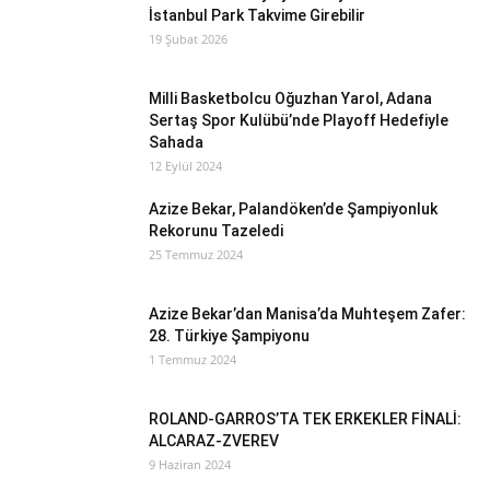
İstanbul Park Takvime Girebilir
19 Şubat 2026
Milli Basketbolcu Oğuzhan Yarol, Adana
Sertaş Spor Kulübü’nde Playoff Hedefiyle
Sahada
12 Eylül 2024
Azize Bekar, Palandöken’de Şampiyonluk
Rekorunu Tazeledi
25 Temmuz 2024
Azize Bekar’dan Manisa’da Muhteşem Zafer:
28. Türkiye Şampiyonu
1 Temmuz 2024
ROLAND-GARROS’TA TEK ERKEKLER FİNALİ:
ALCARAZ-ZVEREV
9 Haziran 2024