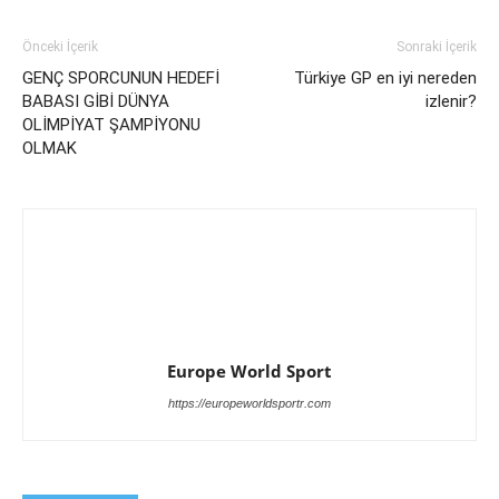
Önceki İçerik
Sonraki İçerik
GENÇ SPORCUNUN HEDEFİ
Türkiye GP en iyi nereden
BABASI GİBİ DÜNYA
izlenir?
OLİMPİYAT ŞAMPİYONU
OLMAK
Europe World Sport
https://europeworldsportr.com